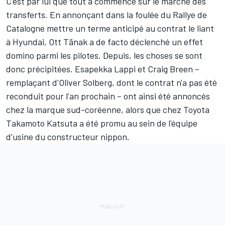
C'est par lui que tout a commencé sur le marché des
transferts. En annonçant dans la foulée du Rallye de
Catalogne mettre un terme anticipé au contrat le liant
à Hyundai,
Ott Tänak
a de facto déclenché un effet
domino parmi les pilotes. Depuis, les choses se sont
donc précipitées.
Esapekka Lappi
et
Craig Breen
–
remplaçant d'
Oliver Solberg
, dont le contrat n'a pas été
reconduit pour l'an prochain –
ont ainsi été annoncés
chez la marque sud-coréenne
, alors que chez Toyota
Takamoto Katsuta
a été
promu au sein de l'équipe
d'usine du constructeur nippon
.