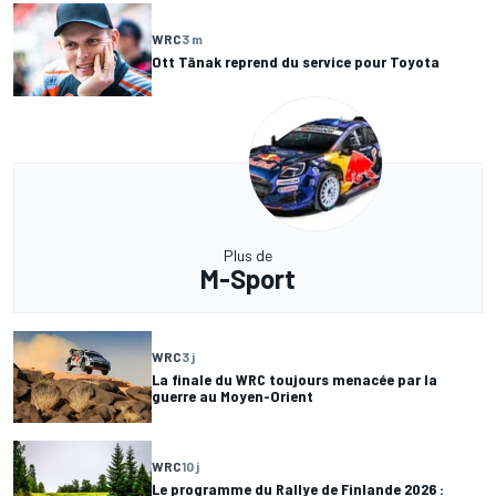
WRC
3 m
Ott Tänak reprend du service pour Toyota
Plus de
M-Sport
WRC
3 j
La finale du WRC toujours menacée par la
guerre au Moyen-Orient
WRC
10 j
Le programme du Rallye de Finlande 2026 :