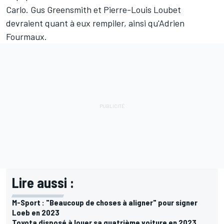
Carlo.
Gus Greensmith
et
Pierre-Louis Loubet
devraient quant à eux rempiler, ainsi qu'
Adrien
Fourmaux
.
Lire aussi :
M-Sport : "Beaucoup de choses à aligner" pour signer
Loeb en 2023
Toyota disposé à louer sa quatrième voiture en 2023