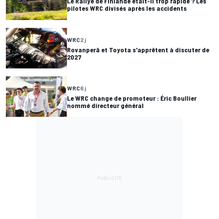
Le Rallye de Finlande était-il trop rapide ? Les
pilotes WRC divisés après les accidents
WRC
2 j
Rovanperä et Toyota s'apprêtent à discuter de
2027
WRC
6 j
Le WRC change de promoteur : Éric Boullier
nommé directeur général