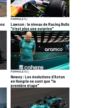
FORMULE 1
1 j
ans
Lawson : le niveau de Racing Bulls
"n'est plus une surprise"
FORMULE 1
12 j
Newey : Les évolutions d'Aston
en Hongrie ne sont que "la
première étape"