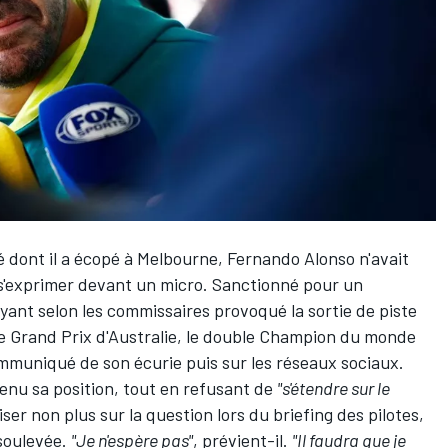
é dont il a écopé à Melbourne,
Fernando Alonso
n'avait
 s'exprimer devant un micro. Sanctionné pour un
yant selon les commissaires provoqué la sortie de piste
e Grand Prix d'Australie, le double Champion du monde
ommuniqué de son écurie puis sur les réseaux sociaux.
enu sa position, tout en refusant de
"s'étendre sur le
rniser non plus sur la question lors du briefing des pilotes,
 soulevée.
"Je n'espère pas"
, prévient-il.
"Il faudra que je