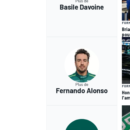
Plus de
Basile Davoine
FORM
Bria
pou
Plus de
FORM
Fernando Alonso
Hond
l'am