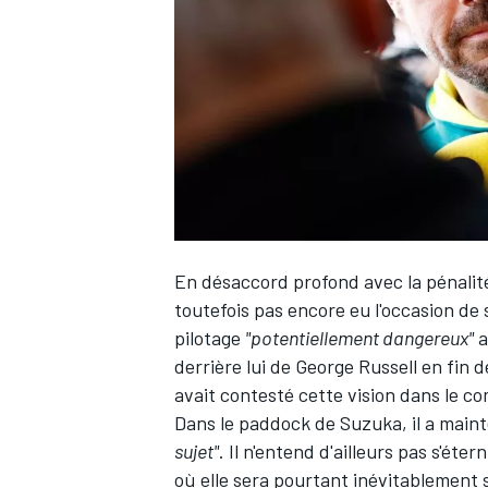
WRC
En désaccord profond avec la pénalit
toutefois pas encore eu l'occasion de
pilotage
"potentiellement dangereux"
a
derrière lui de
George Russell
en fin d
WEC
avait contesté cette vision dans le c
Dans le paddock de Suzuka, il a maint
sujet"
. Il n'entend d'ailleurs pas s'éte
où elle sera pourtant inévitablement