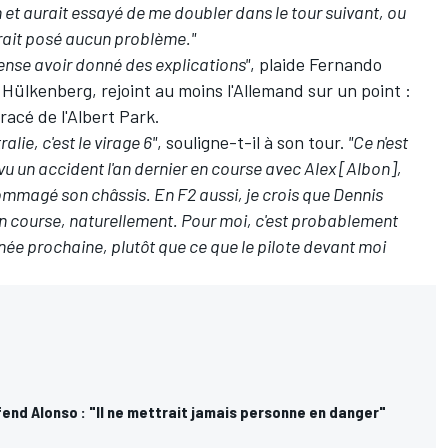
n et aurait essayé de me doubler dans le tour suivant, ou
aurait posé aucun problème."
pense avoir donné des explications"
, plaide Fernando
o Hülkenberg
, rejoint au moins l'Allemand sur un point :
tracé de l'Albert Park.
lie, c'est le virage 6"
, souligne-t-il à son tour.
"Ce n'est
a vu un accident l'an dernier en course avec Alex [Albon],
dommagé son châssis. En F2 aussi, je crois que Dennis
n course, naturellement. Pour moi, c'est probablement
née prochaine, plutôt que ce que le pilote devant moi
end Alonso : "Il ne mettrait jamais personne en danger"