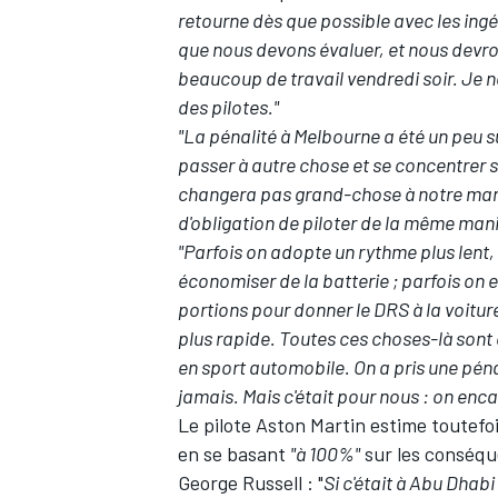
retourne dès que possible avec les ingén
que nous devons évaluer, et nous devro
beaucoup de travail vendredi soir. Je 
des pilotes."
"La pénalité à Melbourne a été un peu su
passer à autre chose et se concentrer 
changera pas grand-chose à notre manièr
d'obligation de piloter de la même man
"Parfois on adopte un rythme plus lent
économiser de la batterie ; parfois on 
portions pour donner le DRS à la voiture 
plus rapide. Toutes ces choses-là sont
en sport automobile. On a pris une pén
jamais. Mais c'était pour nous : on enc
Le pilote
Aston Martin
estime toutefoi
en se basant
"à 100%"
sur les conséqu
George Russell : "
Si c'était à Abu Dha