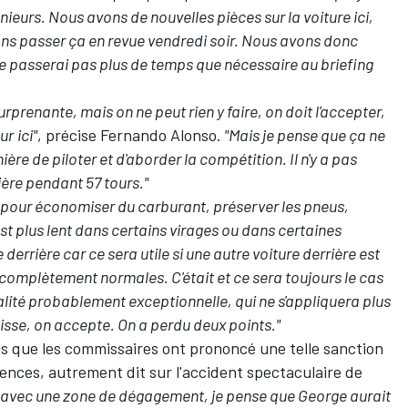
ieurs. Nous avons de nouvelles pièces sur la voiture ici,
ns passer ça en revue vendredi soir. Nous avons donc
ne passerai pas plus de temps que nécessaire au briefing
rprenante, mais on ne peut rien y faire, on doit l'accepter,
sur
ici"
, précise Fernando Alonso.
"Mais je pense que ça ne
e de piloter et d'aborder la compétition. Il n'y a pas
ière pendant 57 tours."
, pour économiser du carburant, préserver les pneus,
est plus lent dans certains virages ou dans certaines
derrière car ce sera utile si une autre voiture derrière est
 complètement normales. C'était et ce sera toujours le cas
alité probablement exceptionnelle, qui ne s'appliquera plus
aisse, on accepte. On a perdu deux points."
s que les commissaires ont prononcé une telle sanction
ences, autrement dit sur l'accident spectaculaire de
bi avec une zone de dégagement, je pense que George aurait