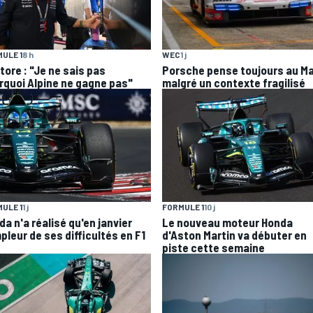
ULE 1
8 h
WEC
1 j
tore : "Je ne sais pas
Porsche pense toujours au M
rquoi Alpine ne gagne pas"
malgré un contexte fragilisé
ULE 1
1 j
FORMULE 1
10 j
a n'a réalisé qu'en janvier
Le nouveau moteur Honda
pleur de ses difficultés en F1
d'Aston Martin va débuter en
piste cette semaine