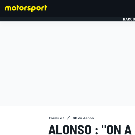
RACCO
FORMULE 1
Formule 1
GP du Japon
ALONSO : "ON A