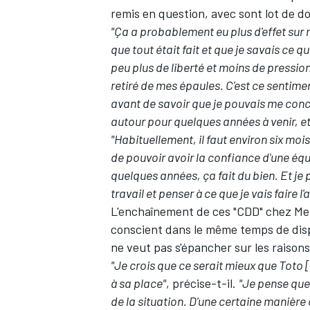
remis en question, avec sont lot de 
"Ça a probablement eu plus d'effet sur m
que tout était fait et que je savais ce qu
peu plus de liberté et moins de pressio
retiré de mes épaules. C'est ce sentimen
avant de savoir que je pouvais me con
autour pour quelques années à venir, e
"Habituellement, il faut environ six mo
de pouvoir avoir la confiance d'une équ
quelques années, ça fait du bien. Et je
travail et penser à ce que je vais faire 
L'enchaînement de ces "CDD" chez Mer
conscient dans le même temps de dispose
ne veut pas s'épancher sur les raisons
"Je crois que ce serait mieux que Toto [
à sa place"
, précise-t-il.
"Je pense que
de la situation. D'une certaine manière