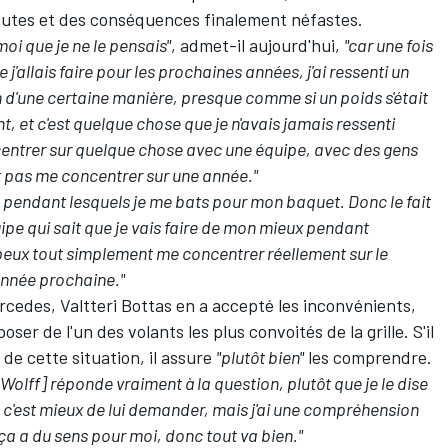
doutes et des conséquences finalement néfastes.
oi que je ne le pensais"
, admet-il aujourd'hui,
"car une fois
e j'allais faire pour les prochaines années, j'ai ressenti un
n d'une certaine manière, presque comme si un poids s'était
t, et c'est quelque chose que je n'avais jamais ressenti
centrer sur quelque chose avec une équipe, avec des gens
t pas me concentrer sur une année."
is pendant lesquels je me bats pour mon baquet. Donc le fait
ipe qui sait que je vais faire de mon mieux pendant
 peux tout simplement me concentrer réellement sur le
l'année prochaine."
cedes, Valtteri Bottas en a accepté les inconvénients,
r de l'un des volants les plus convoités de la grille. S'il
 de cette situation, il assure
"plutôt bien"
les comprendre.
Wolff] réponde vraiment à la question, plutôt que je le dise
 c'est mieux de lui demander, mais j'ai une compréhension
 ça a du sens pour moi, donc tout va bien."