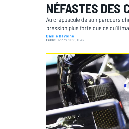
NÉFASTES DES 
Au crépuscule de son parcours che
pression plus forte que ce qu'il im
Basile Davoine
Publié:
12 nov. 2021, 11:33
MOTOGP