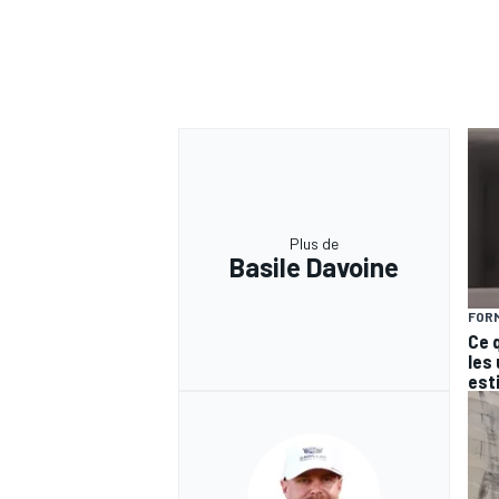
Plus de
Basile Davoine
FORM
Ce 
les
est