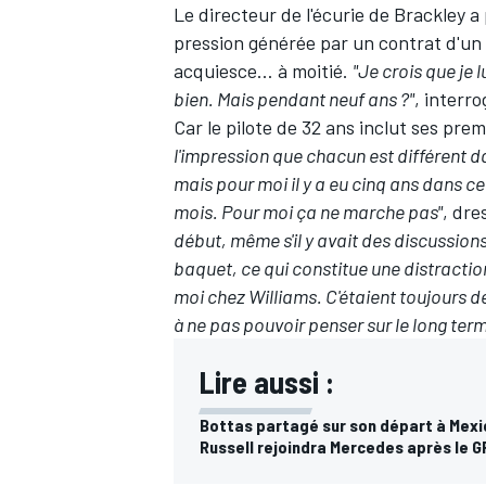
Le directeur de l'écurie de Brackley a 
pression générée par un contrat d'un a
acquiesce… à moitié.
"Je crois que je l
bien. Mais pendant neuf ans ?"
, interro
Car le pilote de 32 ans inclut ses pr
l'impression que chacun est différent da
mais pour moi il y a eu cinq ans dans c
mois. Pour moi ça ne marche pas"
, dre
début, même s'il y avait des discussion
baquet, ce qui constitue une distraction
moi chez Williams. C'étaient toujours d
à ne pas pouvoir penser sur le long term
Lire aussi :
Bottas partagé sur son départ à Mexi
Russell rejoindra Mercedes après le G