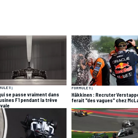
ULE 1
1 j
FORMULE 1
1 j
qui se passe vraiment dans
Häkkinen : Recruter Verstapp
 usines F1 pendant la trêve
ferait "des vagues" chez McL
ivale