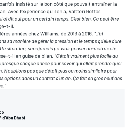
parfois insisté sur le bon côté que pouvait entraîner la
n. Avec l'expérience qu'il en a, Valtteri Bottas
ui ai dit oui pour un certain temps. C'est bien. Ça peut être
ge-t-il.
emières années chez
Williams
, de 2013 à 2016.
"J'ai
ns sa manière de gérer la pression et le temps qu'elle dure,
ette situation, sans jamais pouvoir penser au-delà de six
sse-t-il en guise de bilan.
"C'était vraiment plus facile au
s presque chaque année pour savoir qui allait prendre quel
. N'oublions pas que c'était plus ou moins similaire pour
es options dans un contrat d'un an. Ça fait en gros neuf ans
e."
co
P d'Abu Dhabi