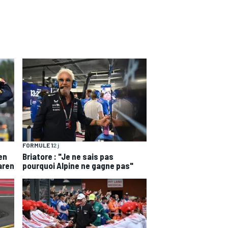
FORMULE 1
2 j
en
Briatore : "Je ne sais pas
aren
pourquoi Alpine ne gagne pas"