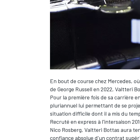
WRC
En bout de course chez
Mercedes
, o
de
George Russell
en 2022,
Valtteri B
Pour la première fois de sa carrière e
pluriannuel lui permettant de se proje
WEC
situation difficile dont il a mis du te
Recruté en express à l'intersaison 201
Nico Rosberg
, Valtteri Bottas aura t
confiance absolue d'un contrat supéri