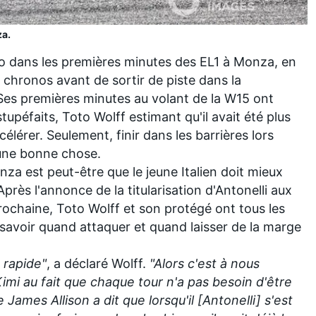
za.
ro dans les premières minutes des EL1 à Monza, en
 chronos avant de sortir de piste dans la
Ses premières minutes au volant de la W15 ont
tupéfaits
, Toto Wolff estimant qu'il avait été plus
ccélérer. Seulement, finir dans les barrières lors
 une bonne chose.
nza est peut-être que le jeune Italien doit mieux
près l'
annonce de la titularisation d'Antonelli
aux
rochaine, Toto Wolff et son protégé ont tous les
e savoir quand attaquer et quand laisser de la marge
 rapide"
, a déclaré Wolff.
"Alors c'est à nous
imi au fait que chaque tour n'a pas besoin d'être
ames Allison a dit que lorsqu'il [Antonelli] s'est