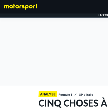
RACCOU
FORMULE 1
ANALYSE
Formule 1
GP d'Italie
CINQ CHOSES À