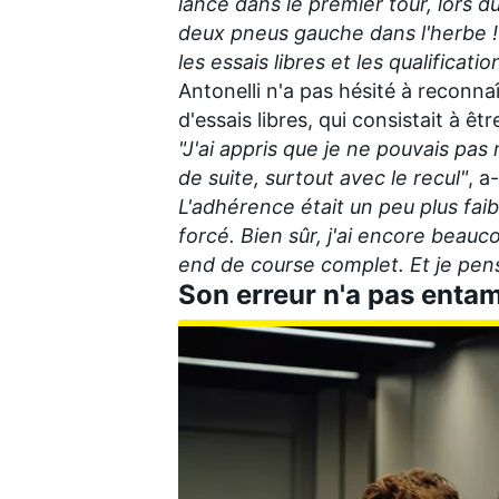
lancé dans le premier tour, lors du
deux pneus gauche dans l'herbe !
les essais libres et les qualification
Antonelli n'a pas hésité à reconn
d'essais libres, qui consistait à êt
AUTRES CHAMPIONNATS
"J'ai appris que je ne pouvais pas
de suite, surtout avec le recul"
, a
L'adhérence était un peu plus faibl
forcé. Bien sûr, j'ai encore bea
end de course complet. Et je pens
Son erreur n'a pas enta