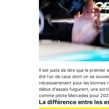
WRC
Il est juste de dire que le premier
été l'un de ceux dont on se souv
nécessairement pour les bonnes ra
WEC
début d'essais fulgurant, une sort
comme pilote
Mercedes
pour 2025
La différence entre les es