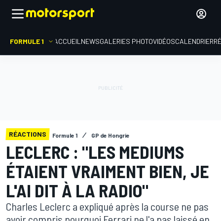
FORMULE 1
ACCUEIL
NEWS
GALERIES PHOTO
VIDÉOS
CALENDRIER
R
RÉACTIONS
Formule 1
GP de Hongrie
LECLERC : "LES MEDIUMS
ÉTAIENT VRAIMENT BIEN, JE
L'AI DIT À LA RADIO"
Charles Leclerc a expliqué après la course ne pas
avoir compris pourquoi Ferrari ne l'a pas laissé en