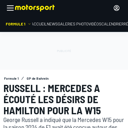
FORMULE 1
ACCUEIL
NEWS
GALERIES PHOTO
VIDÉOS
CALENDRIER
R
Formule 1
GP de Bahreïn
RUSSELL : MERCEDES A
ÉCOUTÉ LES DÉSIRS DE
HAMILTON POUR LA W15
George Russell a indiqué que la Mercedes W15 pour
la saison 2024 de F1 avait été conçue autour des