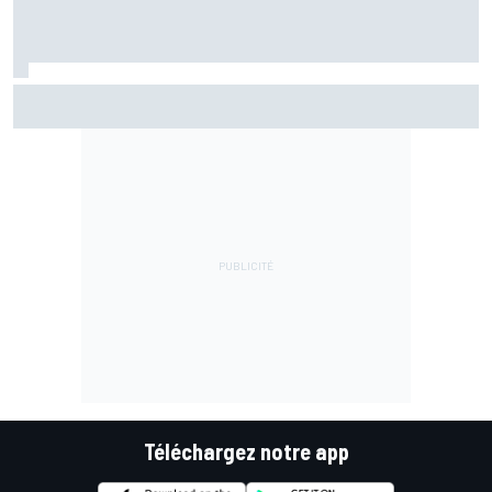
Championnat - Martín fait la bonne opération, Marc
Márquez quitte le top 3
Téléchargez notre app