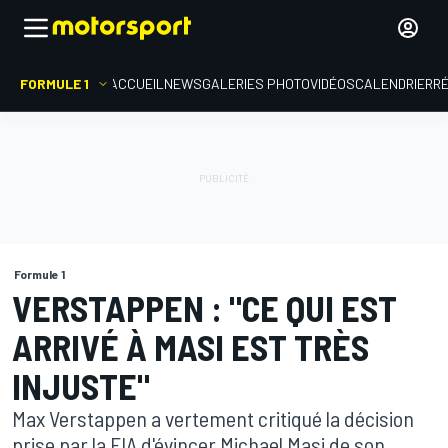
FORMULE 1
ACCUEIL
NEWS
GALERIES PHOTO
VIDÉOS
CALENDRIER
R
Formule 1
VERSTAPPEN : "CE QUI EST
ARRIVÉ À MASI EST TRÈS
INJUSTE"
Max Verstappen a vertement critiqué la décision
prise par la FIA d'évincer Michael Masi de son