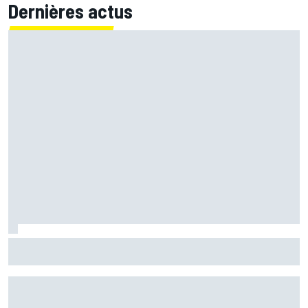
Dernières actus
Marc Márquez démuni face à sa perte de rythme : "Nous
n'avions jamais connu ça"