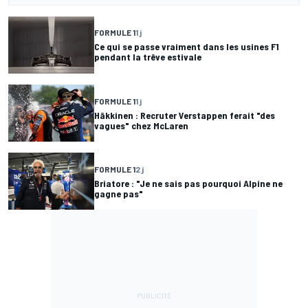
FORMULE 1
1 j
Ce qui se passe vraiment dans les usines F1
pendant la trêve estivale
FORMULE 1
1 j
Häkkinen : Recruter Verstappen ferait "des
vagues" chez McLaren
FORMULE 1
2 j
Briatore : "Je ne sais pas pourquoi Alpine ne
gagne pas"