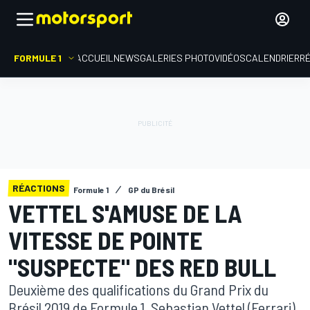
FORMULE 1
ACCUEIL
NEWS
GALERIES PHOTO
VIDÉOS
CALENDRIER
R
RÉACTIONS
Formule 1
GP du Brésil
VETTEL S'AMUSE DE LA
VITESSE DE POINTE
"SUSPECTE" DES RED BULL
Deuxième des qualifications du Grand Prix du
Brésil 2019 de Formule 1, Sebastian Vettel (Ferrari)