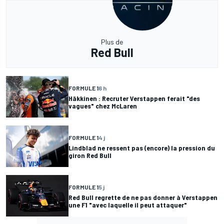
Plus de
Red Bull
FORMULE 1
6 h
Häkkinen : Recruter Verstappen ferait "des
vagues" chez McLaren
FORMULE 1
4 j
Lindblad ne ressent pas (encore) la pression du
giron Red Bull
FORMULE 1
5 j
Red Bull regrette de ne pas donner à Verstappen
une F1 "avec laquelle il peut attaquer"