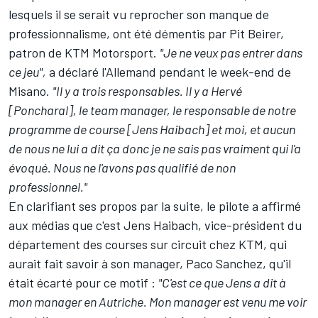
lesquels il se serait vu reprocher
son manque de
professionnalisme
, ont été démentis par Pit Beirer,
patron de KTM Motorsport.
"Je ne veux pas entrer dans
ce jeu",
a déclaré l'Allemand
pendant le week-end de
Misano.
"Il y a trois responsables. Il y a Hervé
[Poncharal], le team manager, le responsable de notre
programme de course [Jens Haibach] et moi, et aucun
de nous ne lui a dit ça donc je ne sais pas vraiment qui l'a
évoqué. Nous ne l'avons pas qualifié de non
professionnel."
En clarifiant ses propos par la suite, le pilote a
affirmé
aux médias
que c'est Jens Haibach, vice-président du
département des courses sur circuit chez KTM, qui
aurait fait savoir à son manager, Paco Sanchez, qu'il
était écarté pour ce motif :
"C'est ce que Jens a dit à
mon manager en Autriche. Mon manager est venu me voir