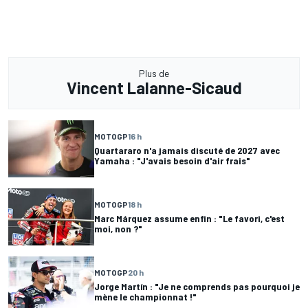
Plus de
Vincent Lalanne-Sicaud
MOTOGP
16 h
Quartararo n'a jamais discuté de 2027 avec
Yamaha : "J'avais besoin d'air frais"
MOTOGP
18 h
Marc Márquez assume enfin : "Le favori, c'est
moi, non ?"
MOTOGP
20 h
Jorge Martín : "Je ne comprends pas pourquoi je
mène le championnat !"