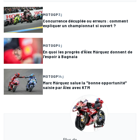
MOTOGP
3 j
Concurrence décuplée ou erreurs : comment
expliquer un championnat si ouvert ?
MOTOGP
9 j
En quoi les progrès d'Álex Márquez donnent de
l'espoir à Bagnaia
MOTOGP
14 j
Marc Márquez salue la "bonne opportunité"
saisie par Álex avec KTM
Plus de