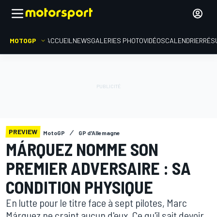
MOTOGP
ACCUEIL
NEWS
GALERIES PHOTO
VIDÉOS
CALENDRIER
RÉS
PREVIEW
MotoGP
GP d'Allemagne
MÁRQUEZ NOMME SON
PREMIER ADVERSAIRE : SA
CONDITION PHYSIQUE
En lutte pour le titre face à sept pilotes, Marc
Márquez ne craint aucun d'eux. Ce qu'il sait devoir