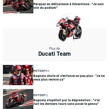
Márquez en délicatesse à Silverstone : "Je suis
loin du podium"
Plus de
Ducati Team
MOTOGP
8 h
Bagnaia chute et s'enfonce un peu plus : "Je ne
veux plus revivre ça"
MOTOGP
1 j
Bagnaia stupéfait par la dégradation : "J'ai
fait les derniers tours sans poser le genou"