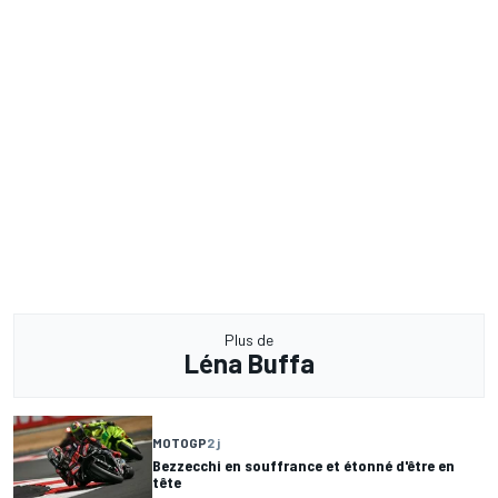
Plus de
Léna Buffa
MOTOGP
2 j
Bezzecchi en souffrance et étonné d'être en
tête