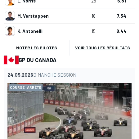
L. Norris
25
6.81
M. Verstappen
18
7.34
K. Antonelli
15
8.44
NOTER LES PILOTES
VOIR TOUS LES RÉSULTATS
GP DU CANADA
24.05.2026
DIMANCHE SESSION
COURSE
ARRÊTÉ