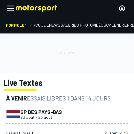
FORMULE 1
ACCUEIL
NEWS
GALERIES PHOTO
VIDÉOS
CALENDRIER
R
Live Textes
À VENIR
ESSAIS LIBRES 1 DANS 14
JOURS
GP DES PAYS-BAS
20 août
-
23 août
Essais Libres 1
21 août
12:30