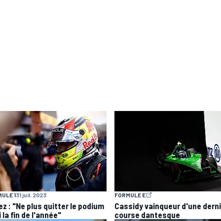
ULE 1
31 juil. 2023
FORMULE E
ez : "Ne plus quitter le podium
Cassidy vainqueur d'une dern
i la fin de l'année"
course dantesque