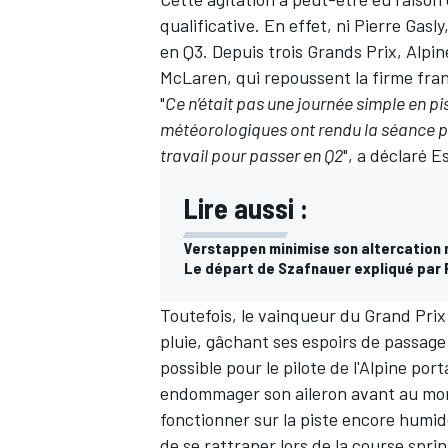
qualificative. En effet, ni
Pierre Gasly
en Q3. Depuis trois Grands Prix, Alpin
McLaren
, qui repoussent la firme fr
"
Ce n’était pas une journée simple en pi
météorologiques ont rendu la séance p
travail pour passer en Q2
", a déclaré 
Lire aussi :
Verstappen minimise son altercation 
Le départ de Szafnauer expliqué par 
Toutefois, le vainqueur du Grand Prix 
pluie, gâchant ses espoirs de passag
possible pour le pilote de l'Alpine por
endommager son aileron avant au mo
fonctionner sur la piste encore hum
de se rattraper lors de la course sprin