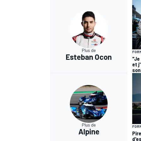
Plus de
FORM
Esteban Ocon
"Je
et j
son 
Plus de
FORM
Alpine
Pir
d'e