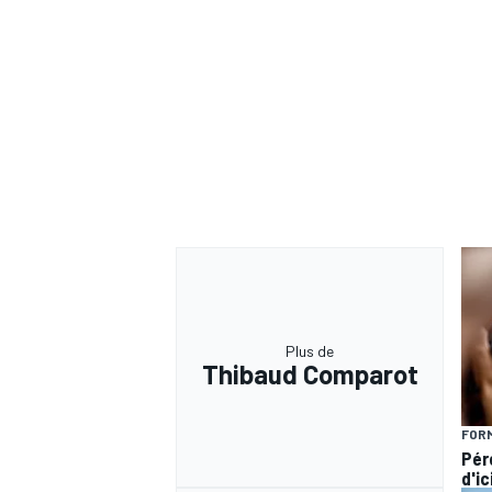
Plus de
Thibaud Comparot
FORM
Pér
d'ic