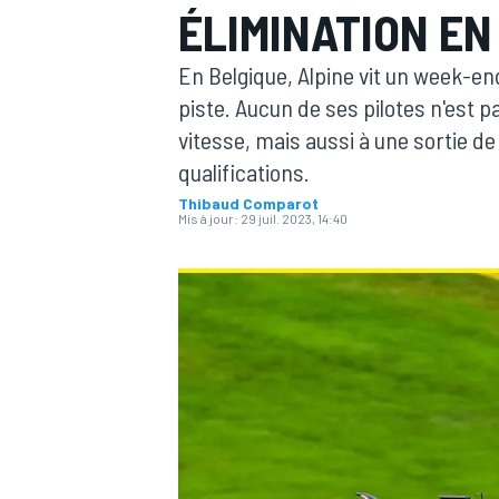
ÉLIMINATION EN
En Belgique, Alpine vit un week-en
piste. Aucun de ses pilotes n'est 
vitesse, mais aussi à une sortie d
qualifications.
MOTOGP
Thibaud Comparot
Mis à jour:
29 juil. 2023, 14:40