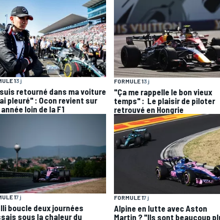
ULE 1
3 j
FORMULE 1
3 j
 suis retourné dans ma voiture
"Ça me rappelle le bon vieux
'ai pleuré" : Ocon revient sur
temps" : Le plaisir de piloter
année loin de la F1
retrouvé en Hongrie
ULE 1
7 j
FORMULE 1
7 j
elli boucle deux journées
Alpine en lutte avec Aston
ssais sous la chaleur du
Martin ? "Ils sont beaucoup p