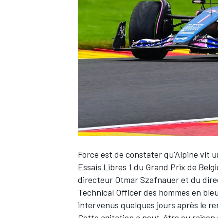
WRC
Force est de constater qu'
Alpine
vit 
Essais Libres 1 du Grand Prix de Belg
WEC
directeur Otmar Szafnauer et du dire
Technical Officer des hommes en ble
intervenus quelques jours après
le r
Cette agitation a peut-être eu raison