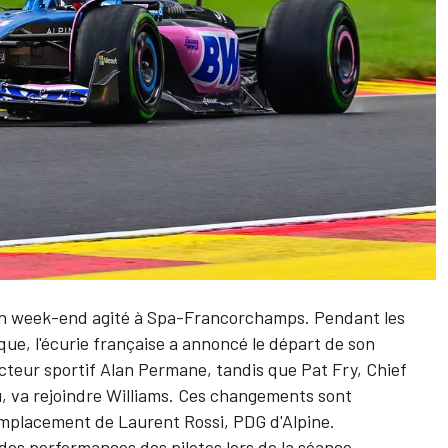
un week-end agité à Spa-Francorchamps. Pendant les
ique,
l'écurie française a annoncé
le départ de son
cteur sportif Alan Permane, tandis que Pat Fry, Chief
u,
va rejoindre Williams
. Ces changements sont
emplacement de Laurent Rossi
, PDG d'Alpine.
 des performances des pilotes lors de la séance