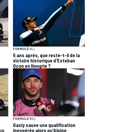
FORMULE 1
4 j
5 ans après, que reste-t-il de la
victoire historique d'Esteban
Ocon en Hongrie ?
FORMULE 1
10 j
Gasly sauve une qualification
lus
inespérée alors qu'Alpine