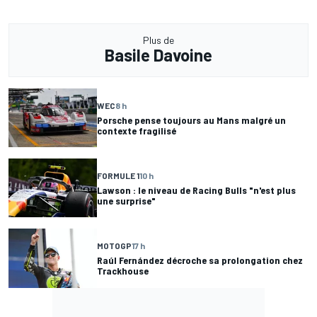
Plus de
Basile Davoine
WEC
8 h
Porsche pense toujours au Mans malgré un
contexte fragilisé
FORMULE 1
10 h
Lawson : le niveau de Racing Bulls "n'est plus
une surprise"
MOTOGP
17 h
Raúl Fernández décroche sa prolongation chez
Trackhouse