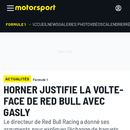
FORMULE 1
ACCUEIL
NEWS
GALERIES PHOTO
VIDÉOS
CALENDRIER
R
ACTUALITÉS
Formule 1
HORNER JUSTIFIE LA VOLTE-
FACE DE RED BULL AVEC
GASLY
Le directeur de Red Bull Racing a donné ses
arguments pour expliquer l'échange de baquets