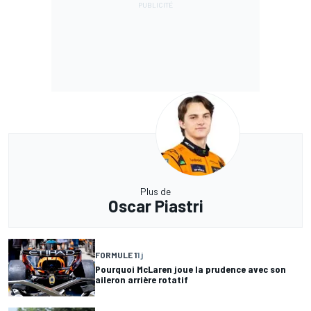
Plus de
Oscar Piastri
FORMULE 1
1 j
Pourquoi McLaren joue la prudence avec son
aileron arrière rotatif