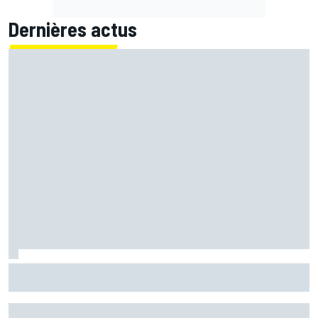
Dernières actus
Quartararo n'a jamais discuté de 2027 avec Yamaha :
"J'avais besoin d'air frais"