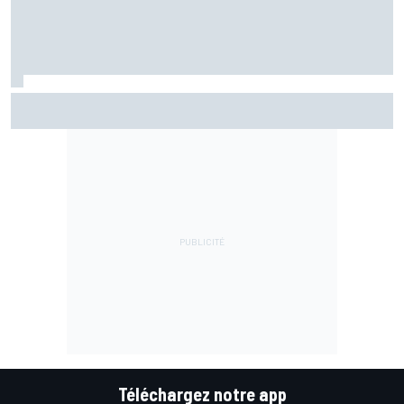
Marc Márquez assume enfin : "Le favori, c'est moi, non ?"
Téléchargez notre app