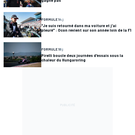
gagne pas"
FORMULE 1
4 j
"Je suis retourné dans ma voiture et j'ai
pleuré" : Ocon revient sur son année loin de la F1
FORMULE 1
8 j
Pirelli boucle deux journées d'essais sous la
chaleur du Hungaroring