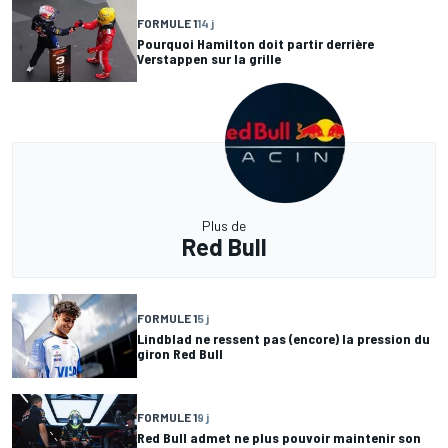
FORMULE 1
14 j
Pourquoi Hamilton doit partir derrière
Verstappen sur la grille
Plus de
Red Bull
FORMULE 1
5 j
Lindblad ne ressent pas (encore) la pression du
giron Red Bull
FORMULE 1
9 j
Red Bull admet ne plus pouvoir maintenir son