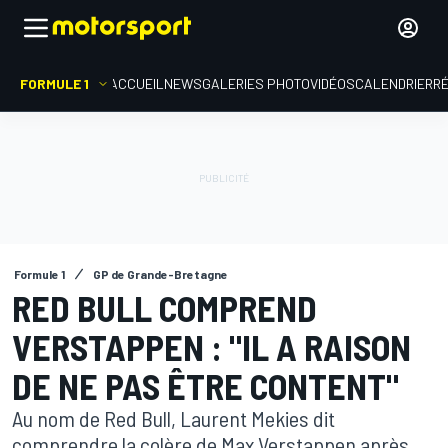
FORMULE 1
ACCUEIL
NEWS
GALERIES PHOTO
VIDÉOS
CALENDRIER
R
Formule 1
GP de Grande-Bretagne
RED BULL COMPREND
VERSTAPPEN : "IL A RAISON
DE NE PAS ÊTRE CONTENT"
Au nom de Red Bull, Laurent Mekies dit
comprendre la colère de Max Verstappen après