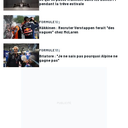
pendant la trêve estivale
FORMULE 1
2 j
Häkkinen : Recruter Verstappen ferait "des
vagues" chez McLaren
FORMULE 1
3 j
Briatore : "Je ne sais pas pourquoi Alpine ne
gagne pas"