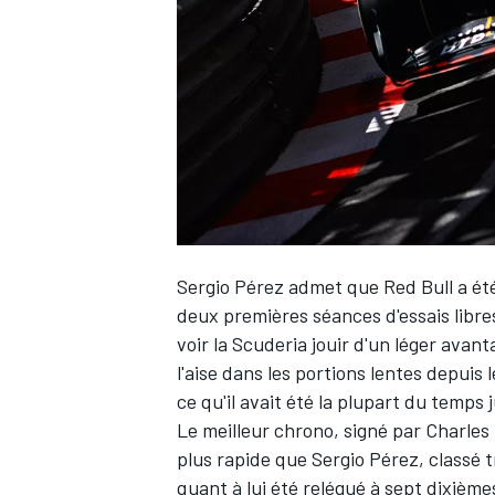
WRC
Sergio Pérez
admet que Red Bull a été
deux premières séances d'essais libre
voir la Scuderia jouir d'un léger avan
l'aise dans les portions lentes depuis
WEC
ce qu'il avait été la plupart du temps 
Le meilleur chrono, signé par
Charles
plus rapide que Sergio Pérez, classé t
quant à lui été relégué à sept dixièmes