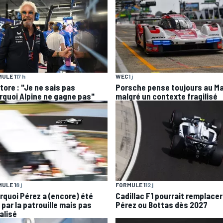
ULE 1
17 h
WEC
1 j
tore : "Je ne sais pas
Porsche pense toujours au M
rquoi Alpine ne gagne pas"
malgré un contexte fragilisé
ULE 1
8 j
FORMULE 1
12 j
rquoi Pérez a (encore) été
Cadillac F1 pourrait remplacer
 par la patrouille mais pas
Pérez ou Bottas dès 2027
alisé