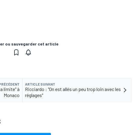
er ou sauvegarder cet article
 PRÉCÉDENT
ARTICLE SUIVANT
 limite" à
Ricciardo : "On est allés un peu trop loin avec les
Monaco
réglages"
S