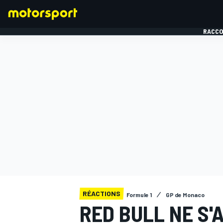
RACCO
FORMULE 1
RÉACTIONS
Formule 1
GP de Monaco
RED BULL NE S'