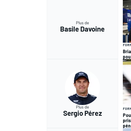
Plus de
Basile Davoine
FORM
Bria
pou
Plus de
FORM
Sergio Pérez
Pou
pris
pén