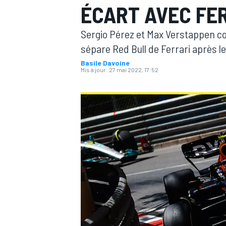
ÉCART AVEC FE
Sergio Pérez et Max Verstappen c
sépare Red Bull de Ferrari après l
Basile Davoine
Mis à jour:
27 mai 2022, 17:52
MOTOGP