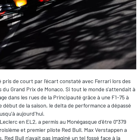
 pris de court par l'écart constaté avec
Ferrari
lors des
s du Grand Prix de Monaco. Si tout le monde s'attendait à
tage dans les rues de la Principauté grâce à une F1-75 à
 le début de la saison, le delta de performance a dépassé
jusqu'à aujourd'hui.
 Leclerc
en EL2, a permis au Monégasque d'être 0"379
roisième et premier pilote Red Bull.
Max Verstappen
a
. Red Bull n'avait pas imaginé un tel fossé face à la