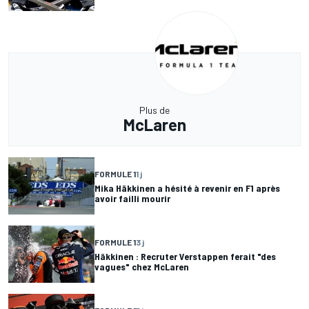
Plus de
McLaren
FORMULE 1
1 j
Mika Häkkinen a hésité à revenir en F1 après
avoir failli mourir
FORMULE 1
3 j
Häkkinen : Recruter Verstappen ferait "des
vagues" chez McLaren