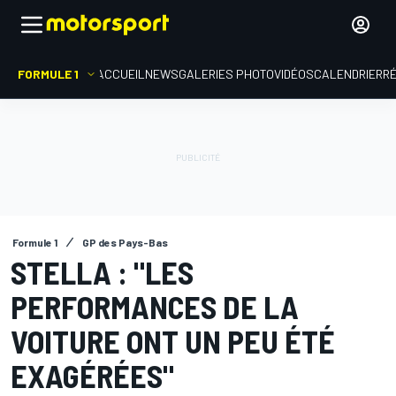
FORMULE 1
ACCUEIL
NEWS
GALERIES PHOTO
VIDÉOS
CALENDRIER
R
Formule 1
GP des Pays-Bas
STELLA : "LES
PERFORMANCES DE LA
VOITURE ONT UN PEU ÉTÉ
EXAGÉRÉES"