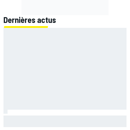
Dernières actus
Ce que Fernando Alonso a retenu de son duel avec Michael
Schumacher