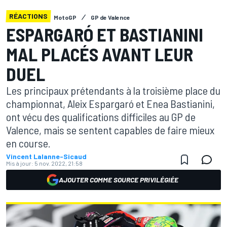
RÉACTIONS
MotoGP
GP de Valence
ESPARGARÓ ET BASTIANINI
MAL PLACÉS AVANT LEUR
DUEL
Les principaux prétendants à la troisième place du
championnat, Aleix Espargaró et Enea Bastianini,
ont vécu des qualifications difficiles au GP de
Valence, mais se sentent capables de faire mieux
en course.
Vincent Lalanne-Sicaud
Mis à jour:
5 nov. 2022, 21:58
AJOUTER COMME SOURCE PRIVILÉGIÉE