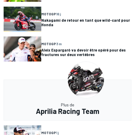
MOTOGP
16 j
Nakagami de retour en tant que wild-card pour
Honda
MOTOGP
3 m
Aleix Espargaró va devoir être opéré pour des
fractures sur deux vertèbres
Plus de
Aprilia Racing Team
MOTOGP
1 j