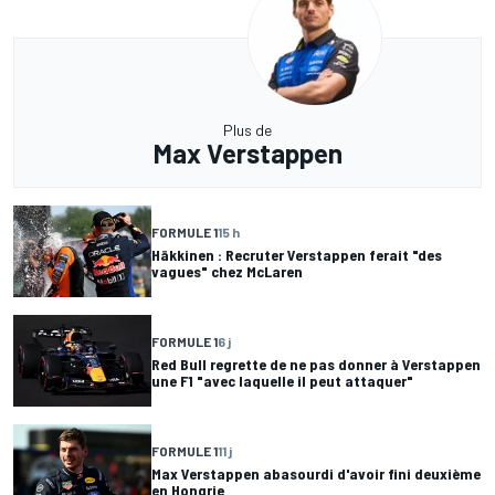
Plus de
Max Verstappen
FORMULE 1
15 h
Häkkinen : Recruter Verstappen ferait "des
vagues" chez McLaren
FORMULE 1
6 j
Red Bull regrette de ne pas donner à Verstappen
une F1 "avec laquelle il peut attaquer"
FORMULE 1
11 j
Max Verstappen abasourdi d'avoir fini deuxième
en Hongrie