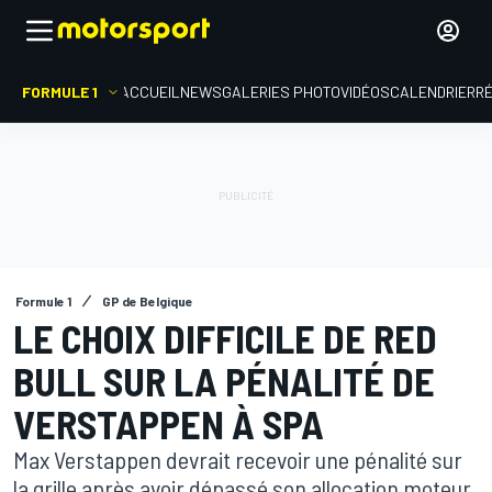
FORMULE 1
ACCUEIL
NEWS
GALERIES PHOTO
VIDÉOS
CALENDRIER
R
Formule 1
GP de Belgique
LE CHOIX DIFFICILE DE RED
BULL SUR LA PÉNALITÉ DE
VERSTAPPEN À SPA
Max Verstappen devrait recevoir une pénalité sur
la grille après avoir dépassé son allocation moteur