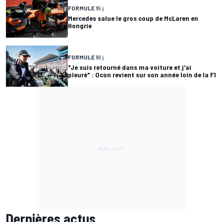
FORMULE 1
5 j
Mercedes salue le gros coup de McLaren en
Hongrie
FORMULE 1
6 j
"Je suis retourné dans ma voiture et j'ai
pleuré" : Ocon revient sur son année loin de la F1
Dernières actus