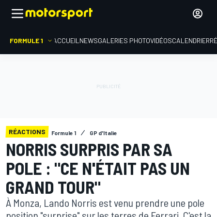
FORMULE 1
ACCUEIL
NEWS
GALERIES PHOTO
VIDÉOS
CALENDRIER
R
RÉACTIONS
Formule 1
GP d'Italie
NORRIS SURPRIS PAR SA
POLE : "CE N'ÉTAIT PAS UN
GRAND TOUR"
À Monza, Lando Norris est venu prendre une pole
position "surprise" sur les terres de Ferrari. C'est la