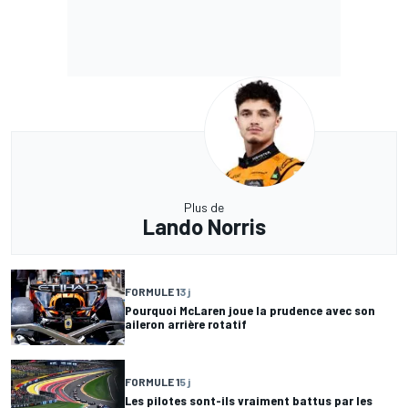
Plus de
Lando Norris
FORMULE 1
3 j
Pourquoi McLaren joue la prudence avec son
aileron arrière rotatif
FORMULE 1
5 j
Les pilotes sont-ils vraiment battus par les