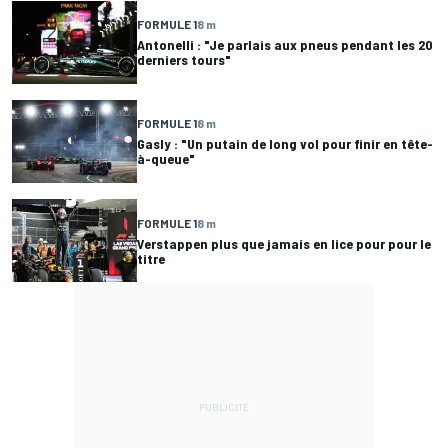
FORMULE 1
8 m
Antonelli : "Je parlais aux pneus pendant les 20
derniers tours"
FORMULE 1
8 m
Gasly : "Un putain de long vol pour finir en tête-
à-queue"
FORMULE 1
8 m
Verstappen plus que jamais en lice pour pour le
titre