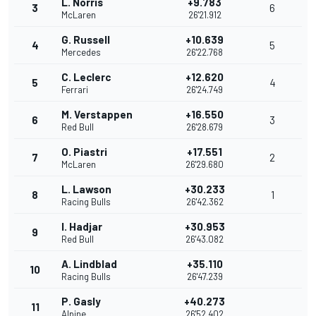
L. Norris
+9.783
3
6
McLaren
26'21.912
G. Russell
+10.639
4
5
Mercedes
26'22.768
C. Leclerc
+12.620
5
4
Ferrari
26'24.749
M. Verstappen
+16.550
6
3
Red Bull
26'28.679
O. Piastri
+17.551
7
2
McLaren
26'29.680
L. Lawson
+30.233
8
1
Racing Bulls
26'42.362
I. Hadjar
+30.953
9
Red Bull
26'43.082
A. Lindblad
+35.110
10
Racing Bulls
26'47.239
P. Gasly
+40.273
11
Alpine
26'52.402