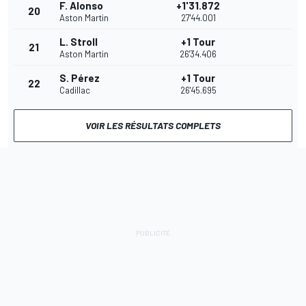
F. Alonso
+1'31.872
20
Aston Martin
27'44.001
L. Stroll
+1 Tour
21
Aston Martin
26'34.406
S. Pérez
+1 Tour
22
Cadillac
26'45.695
VOIR LES RÉSULTATS COMPLETS