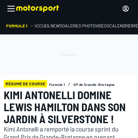
FORMULE 1
ACCUEIL
NEWS
GALERIES PHOTO
VIDÉOS
CALENDRIER
R
RÉSUMÉ DE COURSE
Formule 1
GP de Grande-Bretagne
KIMI ANTONELLI DOMINE
LEWIS HAMILTON DANS SON
JARDIN À SILVERSTONE !
Kimi Antonelli a remporté la course sprint du
Grand Prix de Grande-Bretagne en prenant