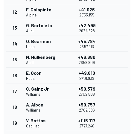
F. Colapinto
+41.026
12
Alpine
26'53.155
G. Bortoleto
+42.499
13
Audi
26'54.628
O. Bearman
+45.784
14
Haas
26'57.913
N. Hülkenberg
+46.680
15
Audi
26'58.809
E. Ocon
+49.810
16
Haas
27'01.939
C. Sainz Jr
+50.379
17
Williams
27'02.508
A. Albon
+50.757
18
Williams
27'02.886
V. Bottas
+1'15.117
19
Cadillac
27'27.246