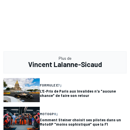
Plus de
Vincent Lalanne-Sicaud
FORMULE E
7 j
L'E-Prix de Paris aux Invalides n'a "aucune
chance" de faire son retour
MOTOGP
8 j
Comment Steiner choisit ses pilotes dans un
MotoGP "moins sophistiqué" que la F1