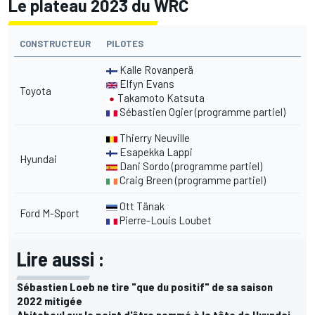
Le plateau 2023 du WRC
CONSTRUCTEUR
PILOTES
Kalle Rovanperä
Elfyn Evans
Toyota
Takamoto Katsuta
Sébastien Ogier (programme partiel)
Thierry Neuville
Esapekka Lappi
Hyundai
Dani Sordo
(programme partiel)
Craig Breen
(programme partiel)
Ott Tänak
Ford M-Sport
Pierre-Louis Loubet
Lire aussi :
Sébastien Loeb ne tire "que du positif" de sa saison
2022 mitigée
Abiteboul sur le point d'être nommé à la tête de Hyundai