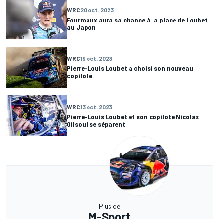
WRC
20 oct. 2023
Fourmaux aura sa chance à la place de Loubet
au Japon
WRC
19 oct. 2023
Pierre-Louis Loubet a choisi son nouveau
copilote
WRC
13 oct. 2023
Pierre-Louis Loubet et son copilote Nicolas
Gilsoul se séparent
Plus de
M-Sport