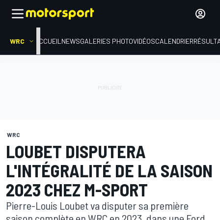
WRC
ACCUEIL
NEWS
GALERIES PHOTO
VIDÉOS
CALENDRIER
RÉSULT
WRC
LOUBET DISPUTERA
L'INTÉGRALITÉ DE LA SAISON
2023 CHEZ M-SPORT
Pierre-Louis Loubet va disputer sa première
saison complète en WRC en 2023, dans une Ford