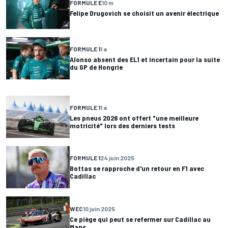
FORMULE E
10 m
Felipe Drugovich se choisit un avenir électrique
FORMULE 1
1 a
Alonso absent des EL1 et incertain pour la suite
du GP de Hongrie
FORMULE 1
1 a
Les pneus 2026 ont offert "une meilleure
motricité" lors des derniers tests
FORMULE 1
24 juin 2025
Bottas se rapproche d'un retour en F1 avec
Cadillac
WEC
10 juin 2025
Ce piège qui peut se refermer sur Cadillac au
Mans