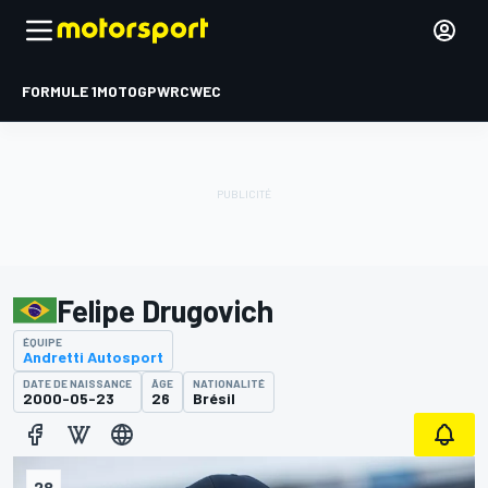
FORMULE 1
MOTOGP
WRC
WEC
Felipe Drugovich
ÉQUIPE
Andretti Autosport
DATE DE NAISSANCE
ÂGE
NATIONALITÉ
2000-05-23
26
Brésil
28