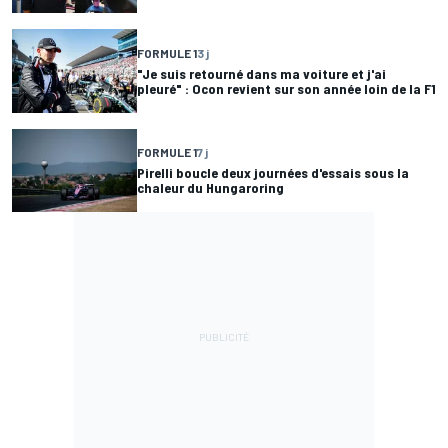
FORMULE 1
3 j
"Je suis retourné dans ma voiture et j'ai
pleuré" : Ocon revient sur son année loin de la F1
FORMULE 1
7 j
Pirelli boucle deux journées d'essais sous la
chaleur du Hungaroring