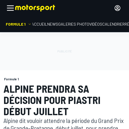
FORMULE 1
ACCUEIL
NEWS
GALERIES PHOTO
VIDÉOS
CALENDRIER
R
Formule 1
ALPINE PRENDRA SA
DÉCISION POUR PIASTRI
DÉBUT JUILLET
Alpine dit vouloir attendre la période du Grand Prix
de Grande-Bretagne, début juillet, pour prendre