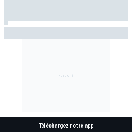
Comment Aprilia capitalise sur son quatuor de pilotes pour
progresser
Téléchargez notre app