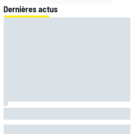
Dernières actus
Briatore : "Je ne sais pas pourquoi Alpine ne gagne pas"