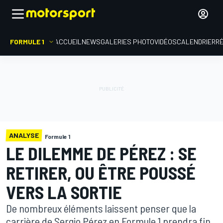
FORMULE 1
ACCUEIL
NEWS
GALERIES PHOTO
VIDÉOS
CALENDRIER
R
ANALYSE
Formule 1
LE DILEMME DE PÉREZ : SE
RETIRER, OU ÊTRE POUSSÉ
VERS LA SORTIE
De nombreux éléments laissent penser que la
carrière de Sergio Pérez en Formule 1 prendra fin