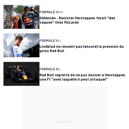
FORMULE 1
19 h
Häkkinen : Recruter Verstappen ferait "des
vagues" chez McLaren
FORMULE 1
4 j
Lindblad ne ressent pas (encore) la pression du
giron Red Bull
FORMULE 1
6 j
Red Bull regrette de ne pas donner à Verstappen
une F1 "avec laquelle il peut attaquer"