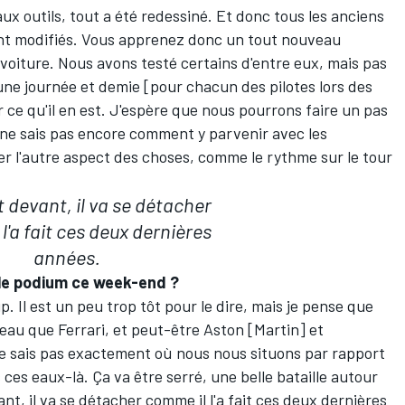
ux outils, tout a été redessiné. Et donc tous les anciens
nt modifiés. Vous apprenez donc un tout nouveau
la voiture. Nous avons testé certains d'entre eux, mais pas
une journée et demie [pour chacun des pilotes lors des
ir ce qu'il en est. J'espère que nous pourrons faire un pas
e ne sais pas encore comment y parvenir avec les
r l'autre aspect des choses, comme le rythme sur le tour
t devant, il va se détacher
l'a fait ces deux dernières
années.
 le podium ce week-end ?
 Il est un peu trop tôt pour le dire, mais je pense que
veau que
Ferrari
, et peut-être Aston [Martin] et
e sais pas exactement où nous nous situons par rapport
ces eaux-là. Ça va être serré, une belle bataille autour
t, il va se détacher comme il l'a fait ces deux dernières