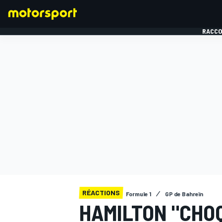
RACCO
FORMULE 1
RÉACTIONS
Formule 1
GP de Bahreïn
HAMILTON "CHOQ