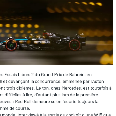
es Essais Libres 2 du Grand Prix de Bahreïn
, en
l
et devançant la concurrence, emmenée par l'Aston
ent trois dixièmes. Le ton, chez
Mercedes
, est toutefois à
difficiles à lire, d'autant plus lors de la première
euves ; Red Bull demeure selon l'écurie toujours la
thme de course.
 monde, interviewé à la sortie du cockpit d'une W15 que