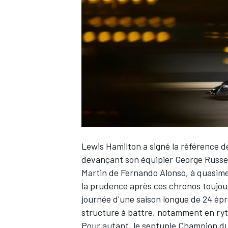
WRC
Lewis Hamilton
a signé
la référence d
devançant son équipier
George Russel
Martin de
Fernando Alonso
, à quasim
WEC
la prudence après ces chronos toujours 
journée d'une saison longue de 24 épr
structure à battre, notamment en ry
Pour autant, le septuple Champion du