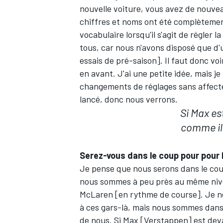
nouvelle voiture, vous avez de nouvea
chiffres et noms ont été complèteme
vocabulaire lorsqu'il s'agit de régler 
tous, car nous n'avons disposé que d'
essais de pré-saison]. Il faut donc vo
AUTRES CHAMPIONNATS
en avant. J'ai une petite idée, mais j
changements de réglages sans affecte
lancé, donc nous verrons.
Si Max es
comme il 
Serez-vous dans le coup pour pour
Je pense que nous serons dans le coup.
nous sommes à peu près au même ni
McLaren
[en rythme de course]. Je n
à ces gars-là, mais nous sommes dans 
de nous. Si Max [Verstappen] est devan