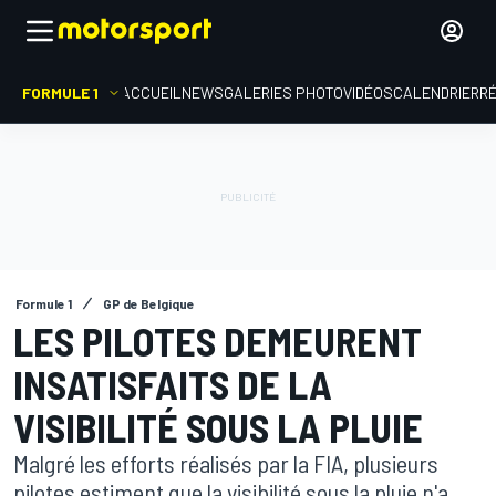
FORMULE 1
ACCUEIL
NEWS
GALERIES PHOTO
VIDÉOS
CALENDRIER
R
Formule 1
GP de Belgique
LES PILOTES DEMEURENT
INSATISFAITS DE LA
VISIBILITÉ SOUS LA PLUIE
Malgré les efforts réalisés par la FIA, plusieurs
pilotes estiment que la visibilité sous la pluie n'a