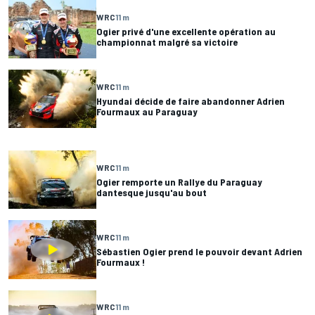
WRC
11 m
Ogier privé d'une excellente opération au
championnat malgré sa victoire
WRC
11 m
Hyundai décide de faire abandonner Adrien
Fourmaux au Paraguay
WRC
11 m
Ogier remporte un Rallye du Paraguay
dantesque jusqu'au bout
WRC
11 m
Sébastien Ogier prend le pouvoir devant Adrien
Fourmaux !
WRC
11 m