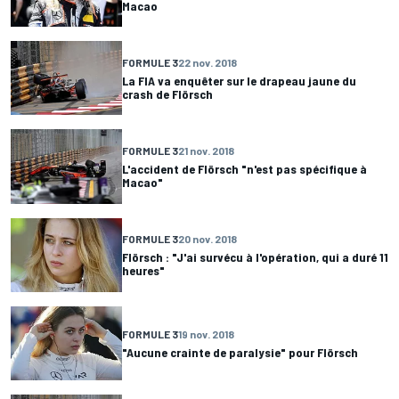
Macao
FORMULE 3
22 nov. 2018
La FIA va enquêter sur le drapeau jaune du
crash de Flörsch
FORMULE 3
21 nov. 2018
L'accident de Flörsch "n'est pas spécifique à
Macao"
FORMULE 3
20 nov. 2018
Flörsch : "J'ai survécu à l'opération, qui a duré 11
heures"
FORMULE 3
19 nov. 2018
"Aucune crainte de paralysie" pour Flörsch