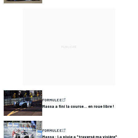
FORMULE E
Massa a fini la course... en roue libre !
FORMULE E
Massa : La pluie a "traversé ma visière"