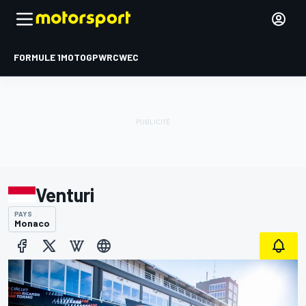
FORMULE 1
MOTOGP
WRC
WEC
Venturi
PAYS
Monaco