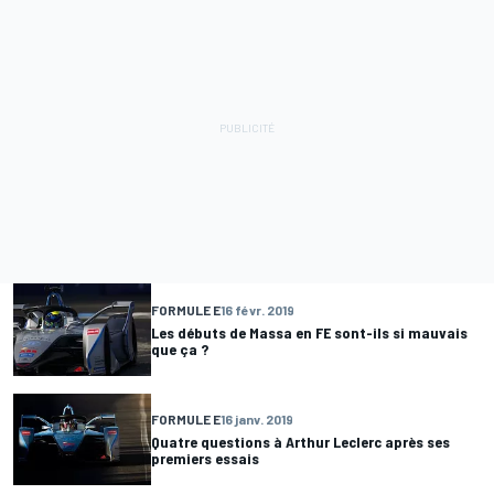
FORMULE E
16 févr. 2019
Les débuts de Massa en FE sont-ils si mauvais
que ça ?
FORMULE E
16 janv. 2019
Quatre questions à Arthur Leclerc après ses
premiers essais