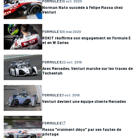
FORMULE E
16 oct. 2020
Norman Nato succède à Felipe Massa chez
Venturi
FORMULE 1
29 mai 2020
ROKiT réaffirme son engagement en Formule E
et en W Series
FORMULE E
22 oct. 2019
Avec Mercedes, Venturi marche sur les traces de
Techeetah
FORMULE E
3 oct. 2019
Venturi devient une équipe cliente Mercedes
FORMULE E
Massa "vraiment déçu" par ses fautes de
pilotage