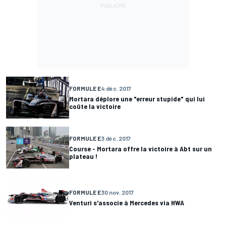
FORMULE E
4 déc. 2017
Mortara déplore une "erreur stupide" qui lui
coûte la victoire
FORMULE E
3 déc. 2017
Course - Mortara offre la victoire à Abt sur un
plateau !
FORMULE E
30 nov. 2017
Venturi s'associe à Mercedes via HWA