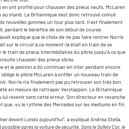
 en ont profité pour chausser des pneus neufs,
McLaren
is au stand. Le Britannique s'est donc retrouvé coincé
r de nouvelles gommes un tour plus tard. Il est finalement
ll, perdant le bénéfice de son début de course.
vait expliqué que le choix de ne pas faire rentrer Norris
ttait sur le circuit à ce moment-là était en train de se
er le train de pneus intermédiaires du pilote jusqu'à ce que
 ensuite chausser des pneus slicks.
tée et le peloton a dû continuer en inter pendant encore
a obligé le pilote McLaren à enfiler un nouveau train de
nir. Norris n'a finalement pas pu retrouver son très bon
 été en mesure de rattraper Verstappen. Le Britannique
u lui revenir sans cette erreur. Son directeur en revanche
et que, vu le rythme des Mercedes sur les mediums en fin
iner devant Lando aujourd'hui"
, a expliqué Andrea Stella.
possible après la voiture de sécurité. Sans le Safety Car, je