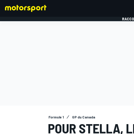
RACCO
FORMULE 1
Formule 1
GP du Canada
POUR STELLA, 