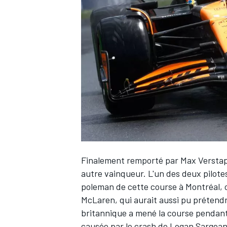
WRC
Finalement remporté par
Max Versta
autre vainqueur. L'un des deux pilot
WEC
poleman de cette course à Montréal,
McLaren, qui aurait aussi pu prétendre
britannique a mené la course pendant 
causée par le crash de
Logan Sargean