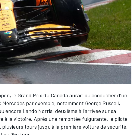
ppen
, le Grand Prix du Canada aurait pu accoucher d'un
es
Mercedes
par exemple, notamment
George Russell
,
 ou encore
Lando Norris
, deuxième à l'arrivée sur sa
 à la victoire. Après une remontée fulgurante, le pilote
plusieurs tours jusqu'à la première voiture de sécurité,
t
au 25e tour.