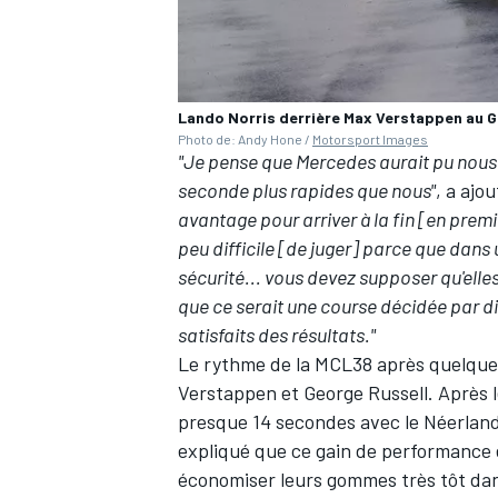
Lando Norris derrière Max Verstappen au G
AUTRES CHAMPIONNATS
Photo de: Andy Hone /
Motorsport Images
"Je pense que Mercedes aurait pu nous 
seconde plus rapides que nous"
, a ajou
avantage pour arriver à la fin [en prem
peu difficile [de juger] parce que dans
sécurité... vous devez supposer qu'elles
que ce serait une course décidée par d
satisfaits des résultats."
Le rythme de la MCL38 après quelques 
Verstappen et George Russell. Après l
presque 14 secondes avec le Néerlanda
expliqué que ce gain de performance é
économiser leurs gommes très tôt dan