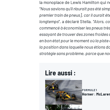
la monoplace de
Lewis Hamilton
qui n
"Nous savions qu'il n'aurait pas été sim
premier train de pneus], car il aurait ét
longtemps"
, a déclaré Stella.
"Alors, c
commencé à économiser les pneus très, 
essayant de trouver des zones froides 
en bon état pour le moment où la piste a
la position dans laquelle nous étions da
stratégie sans problème, parce que nous
Lire aussi :
FORMULE 1
Horner : McLare