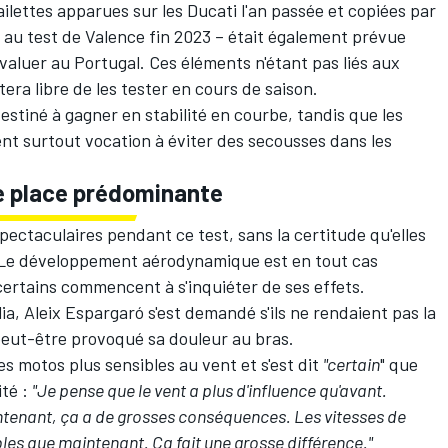
ailettes apparues sur les Ducati l'an passée
et copiées par
au test de Valence fin 2023 – était également prévue
'évaluer au Portugal. Ces éléments n'étant pas liés aux
ra libre de les tester en cours de saison.
 destiné à gagner en stabilité en courbe, tandis que les
ient surtout vocation à éviter des secousses dans les
e place prédominante
pectaculaires
pendant ce test, sans la certitude qu'elles
 Le développement aérodynamique est en tout cas
ertains commencent à s'inquiéter de ses effets.
lia, Aleix Espargaró s'est demandé s'ils ne rendaient pas la
eut-être provoqué sa douleur au bras
.
es motos plus sensibles au vent et s'est dit
"certain
" que
ité :
"Je pense que le vent a plus d'influence qu'avant.
aintenant, ça a de grosses conséquences. Les vitesses de
les que maintenant. Ça fait une grosse différence."