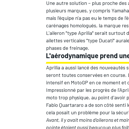
Une autre solution – plus proche des
plusieurs marques, y compris Yamaha 
mais l'équipe n'a pas eu le temps de l
carénages homologués, la marque reste
L'aileron "type Aprilia" serait surtout
ailettes verticales "type Ducati" aura
phases de freinage.
L'aérodynamique prend un
Aprilia a aussi
lancé des nouveautés s
seront toutes conservées en course.
intensif en MotoGP en ce moment et c
Impressionné par les progrès de l'Apri
moto trop physique, au point d'avoir
p
Fabio Quartararo a de son côté senti l
cela posait un problème pour la sécur
Avant, il y avait moins d'ailerons et m
pointe étaient aussi beaucoup plus faib