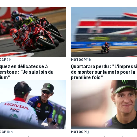
OGP
9 h
MOTOGP
11 h
quez en délicatesse à
Quartararo perdu : "L'impress
erstone : "Je suis loin du
de monter sur la moto pour la
ium"
première fois"
OGP
19 h
MOTOGP
1 j