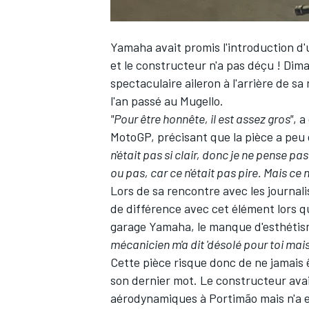
Yamaha avait
promis l'introduction d'
et le constructeur n'a pas déçu ! Dim
spectaculaire aileron à l'arrière de s
l'an passé au Mugello
.
"Pour être honnête, il est assez gros"
, a
MotoGP, précisant que la pièce a peu 
n'était pas si clair, donc je ne pense pas 
ou pas, car ce n'était pas pire. Mais ce
Lors de sa rencontre avec les journali
de différence avec cet élément lors qu
garage Yamaha, le manque d'esthétisme
mécanicien m'a dit 'désolé pour toi mais
Cette pièce risque donc de ne jamais 
son dernier mot. Le constructeur avai
aérodynamiques à Portimão mais n'a e