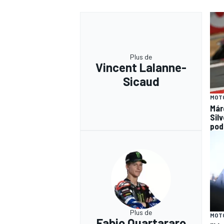
Plus de
Vincent Lalanne-
Sicaud
MOT
Már
Silv
pod
Plus de
MOT
Fabio Quartararo