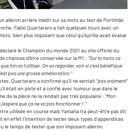
un aileron arrière inédit
sur sa moto au test de Portimão
anche, Fabio Quartararo a fait quelques tours avec un
a moto, bien plus imposant que
celui qu'Aprilia avait évalué
 déclaré le Champion du monde 2021 au site officiel du
de chances d'être conservée sur la M1 :
"Sur la moto ce
que l'on va l'utiliser. On va regarder, voir si c'est bénéfique
 n'est pas une grosse amélioration."
stes, Quartararo a confirmé qu'il ne sentait
"pas vraiment"
'il était en piste et a confié avec humour que dans le
 de la pièce ne la rendait pas très populaire :
"Mon
 j'espère que ça ne va pas fonctionner !'."
être utilisée en course mais Yamaha n'a peut-être pas dit
t en effet l'intention de tester deux types d'appendices
u le temps de tester que son imposant aileron.