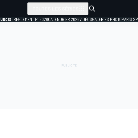
TOUTES LES SÉRIES
URCIS :
RÈGLEMENT F1 2026
CALENDRIER 2026
VIDÉOS
GALERIES PHOTO
PARIS S