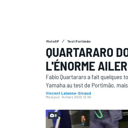
MotoGP
Test Portimão
MOTOGP
QUARTARARO DOU
L'ÉNORME AILE
Fabio Quartararo a fait quelques to
Yamaha au test de Portimão, mais n
Vincent Lalanne-Sicaud
Mis à jour:
14 mars 2023, 12:45
8