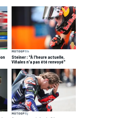
MOTOGP
11 h
ion
Steiner : "À l'heure actuelle,
Viñales n'a pas été renvoyé"
MOTOGP
11 j