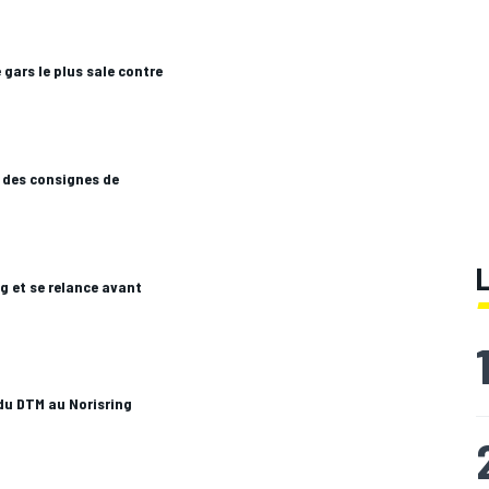
 gars le plus sale contre
 des consignes de
g et se relance avant
du DTM au Norisring