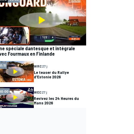
ne spéciale dantesque et intégrale
vec Fourmaux en Finlande
01:11
WRC
27 j
Le teaser du Rallye
d'Estonie 2026
00:00
WEC
27 j
Revivez les 24 Heures du
Mans 2026