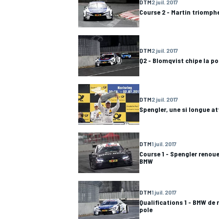
DTM
2 juil. 2017
Course 2 - Martin triomph
DTM
2 juil. 2017
AUTRES CHAMPIONNATS
Q2 - Blomqvist chipe la p
DTM
2 juil. 2017
Spengler, une si longue a
DTM
1 juil. 2017
Course 1 - Spengler renoue
BMW
DTM
1 juil. 2017
Qualifications 1 - BMW de 
pole