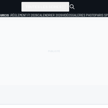
TOUTES LES SÉRIES
URCIS :
RÈGLEMENT F1 2026
CALENDRIER 2026
VIDÉOS
GALERIES PHOTO
PARIS S