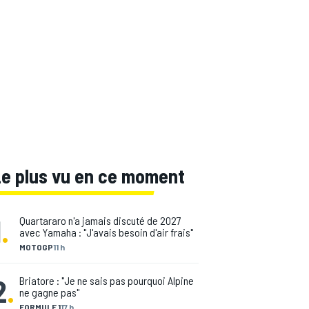
Le plus vu en ce moment
1
.
Quartararo n'a jamais discuté de 2027
avec Yamaha : "J'avais besoin d'air frais"
MOTOGP
11 h
2
.
Briatore : "Je ne sais pas pourquoi Alpine
ne gagne pas"
FORMULE 1
17 h