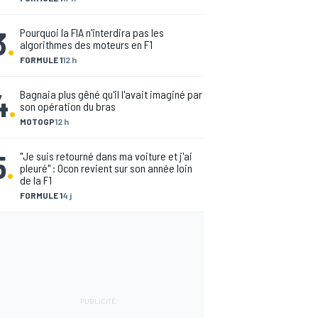
3
.
Pourquoi la FIA n'interdira pas les
algorithmes des moteurs en F1
FORMULE 1
12 h
4
.
Bagnaia plus gêné qu'il l'avait imaginé par
son opération du bras
MOTOGP
12 h
5
.
"Je suis retourné dans ma voiture et j'ai
pleuré" : Ocon revient sur son année loin
de la F1
FORMULE 1
4 j