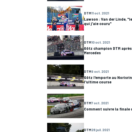
DTM
11 oct. 2021
WRC
Lawson : Van der Linde, "le
qui j'aie couru"
DTM
10 oct. 2021
Götz champion DTM après
Mercedes
DTM
9 oct. 2021
Götz l'emporte au Norisrin
l'ultime course
DTM
7 oct. 2021
WEC
Comment suivre la finale 
DTM
28 juil. 2021