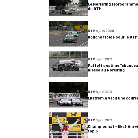
Le Norisring reprogrammé à
du DTM
DTM
4 juin 2020
Douche froide pour le DTM
DTM
5 juil. 2017
Paffett s'estime "chanceu
blessé au Norisring
DTM
4 juil. 2017
Ekström a vécu une cour
DTM
3 juil. 2017
Championnat - Ekström vir
top 3