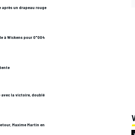
e après un drapeau rouge
ole à Wickens pour 0"004
ttente
 avec la victoire, doublé
V
retour, Maxime Martin en