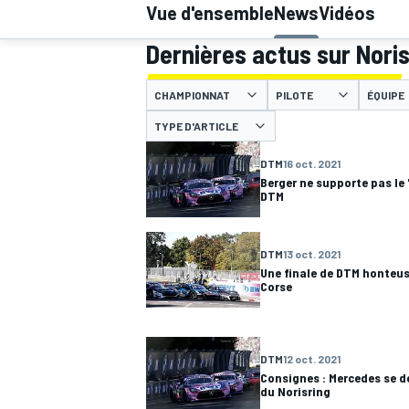
Vue d'ensemble
News
Vidéos
Dernières actus sur Noris
CHAMPIONNAT
PILOTE
ÉQUIPE
TYPE D'ARTICLE
MOTOGP
DTM
16 oct. 2021
Berger ne supporte pas le "
DTM
DTM
13 oct. 2021
Une finale de DTM honteus
Corse
DTM
12 oct. 2021
Consignes : Mercedes se d
du Norisring