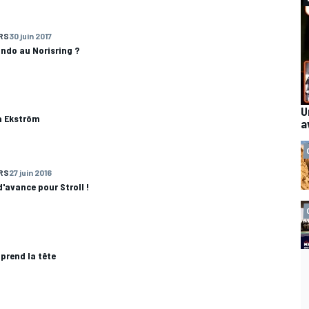
RS
30 juin 2017
ando au Norisring ?
U
 à Ekström
a
RS
27 juin 2016
'avance pour Stroll !
rend la tête