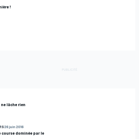
ière !
 ne lâche rien
RS
26 juin 2016
e course dominée par le