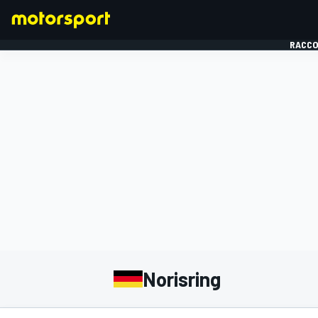
RACCO
FORMULE 1
Norisring