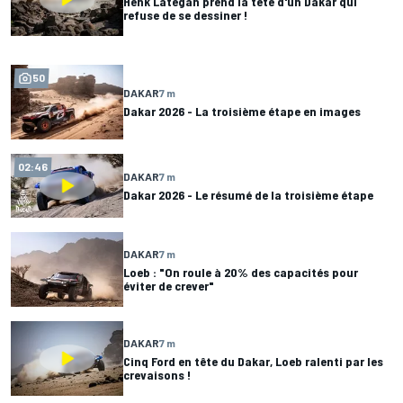
Henk Lategan prend la tête d'un Dakar qui
refuse de se dessiner !
50
DAKAR
7 m
Dakar 2026 - La troisième étape en images
02:46
DAKAR
7 m
Dakar 2026 - Le résumé de la troisième étape
DAKAR
7 m
Loeb : "On roule à 20% des capacités pour
éviter de crever"
DAKAR
7 m
Cinq Ford en tête du Dakar, Loeb ralenti par les
crevaisons !