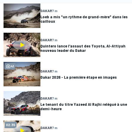
DAKAR
7 m
Loeb a mis "un rythme de grand-mère" dans les
cailloux
DAKAR
7 m
Quintero lance l'assaut des Toyota, Al-Attiyah
nouveau leader du Dakar
41
DAKAR
7 m
Dakar 2026 - La première étape en images
DAKAR
7 m
Le tenant du titre Yazeed Al Rajhi relégué à une
demi-heure
02:35
DAKAR
7 m