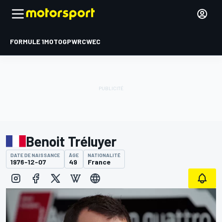
FORMULE 1
MOTOGP
WRC
WEC
Benoit Tréluyer
DATE DE NAISSANCE
ÂGE
NATIONALITÉ
1976-12-07
49
France