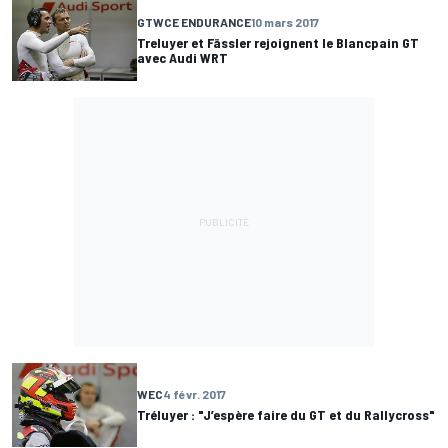
GTWCE ENDURANCE
10 mars 2017
Treluyer et Fässler rejoignent le Blancpain GT
avec Audi WRT
WEC
4 févr. 2017
Tréluyer : "J’espère faire du GT et du Rallycross"