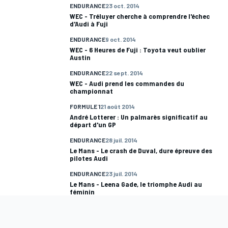
ENDURANCE
23 oct. 2014
WEC - Tréluyer cherche à comprendre l'échec
d'Audi à Fuji
ENDURANCE
9 oct. 2014
WEC - 6 Heures de Fuji : Toyota veut oublier
Austin
ENDURANCE
22 sept. 2014
WEC - Audi prend les commandes du
championnat
FORMULE 1
21 août 2014
André Lotterer : Un palmarès significatif au
départ d'un GP
ENDURANCE
28 juil. 2014
Le Mans - Le crash de Duval, dure épreuve des
pilotes Audi
ENDURANCE
23 juil. 2014
Le Mans - Leena Gade, le triomphe Audi au
féminin