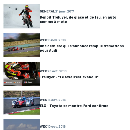
GENERAL
21 janv. 2017
Benoît Tréluyer, de glace et de feu, en auto
comme à moto
WEC
15 nov. 2016
Une dernière qui s'annonce remplie d'émotions
pour Audi
WEC
26 oct. 2016
Tréluyer - "Le rêve s'est évanoui"
WEC
15 oct. 2016
EL3 - Toyota se montre, Ford confirme
WEC
10 oct. 2016