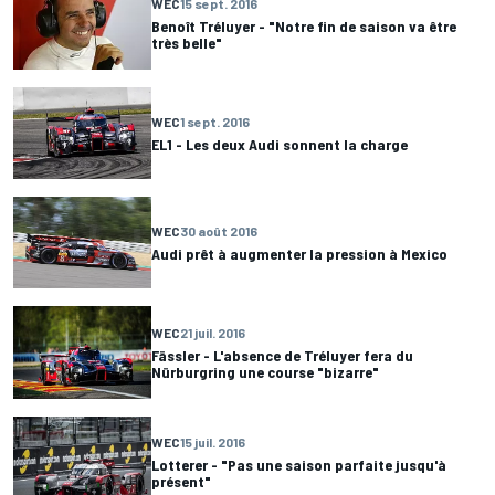
WEC
15 sept. 2016
Benoît Tréluyer - "Notre fin de saison va être
très belle"
WEC
1 sept. 2016
EL1 - Les deux Audi sonnent la charge
WEC
30 août 2016
Audi prêt à augmenter la pression à Mexico
WEC
21 juil. 2016
Fässler - L'absence de Tréluyer fera du
Nürburgring une course "bizarre"
WEC
15 juil. 2016
Lotterer - "Pas une saison parfaite jusqu'à
présent"