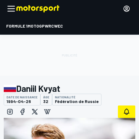
FORMULE 1
MOTOGP
WRC
WEC
Daniil Kvyat
DATE DE NAISSANCE
ÂGE
NATIONALITÉ
1994-04-26
32
Fédération de Russie