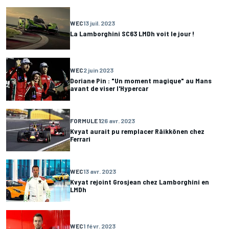
WEC
13 juil. 2023
La Lamborghini SC63 LMDh voit le jour !
WEC
2 juin 2023
Doriane Pin : "Un moment magique" au Mans
avant de viser l'Hypercar
FORMULE 1
26 avr. 2023
Kvyat aurait pu remplacer Räikkönen chez
Ferrari
WEC
13 avr. 2023
Kvyat rejoint Grosjean chez Lamborghini en
LMDh
WEC
1 févr. 2023