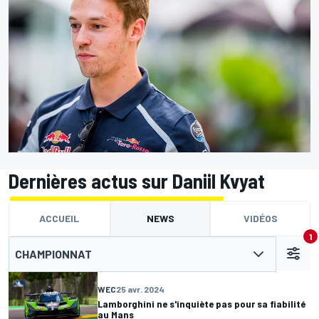
Dernières actus sur Daniil Kvyat
ACCUEIL
NEWS
VIDÉOS
1
CHAMPIONNAT
WEC
25 avr. 2024
Lamborghini ne s'inquiète pas pour sa fiabilité
au Mans