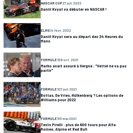
NASCAR CUP
27 juil. 2022
Daniil Kvyat va débuter en NASCAR !
ELMS
14 févr. 2022
Daniil Kvyat sera au départ des 24 Heures du
Mans
FORMULE 1
28 oct. 2021
Marko avait assuré à Vergne : "Vettel ne va pas
partir"
FORMULE 1
27 juil. 2021
Bottas, De Vries, Hülkenberg ? Les options de
Williams pour 2022
FORMULE 1
13 mai 2021
Tests Pirelli : plus de 600 tours pour Alfa
Romeo, Alpine et Red Bull