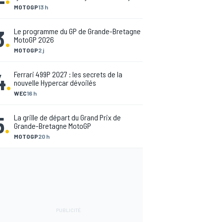
MOTOGP
13 h
3
.
Le programme du GP de Grande-Bretagne
MotoGP 2026
MOTOGP
2 j
4
.
Ferrari 499P 2027 : les secrets de la
nouvelle Hypercar dévoilés
WEC
16 h
5
.
La grille de départ du Grand Prix de
Grande-Bretagne MotoGP
MOTOGP
20 h