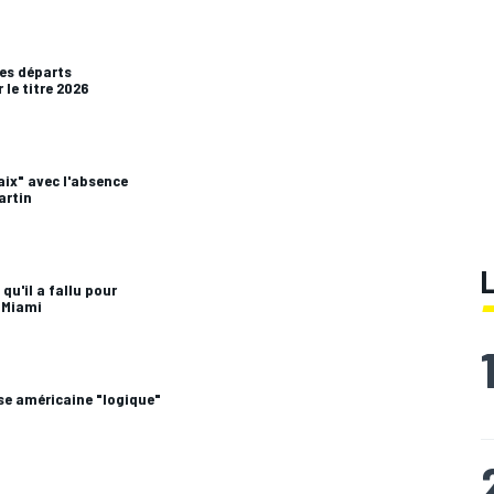
ses départs
 le titre 2026
aix" avec l'absence
artin
qu'il a fallu pour
 Miami
se américaine "logique"