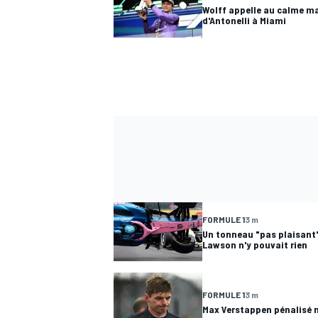
Wolff appelle au calme mal
d'Antonelli à Miami
FORMULE 1
3 m
Un tonneau "pas plaisant"
Lawson n'y pouvait rien
FORMULE 1
3 m
Max Verstappen pénalisé 