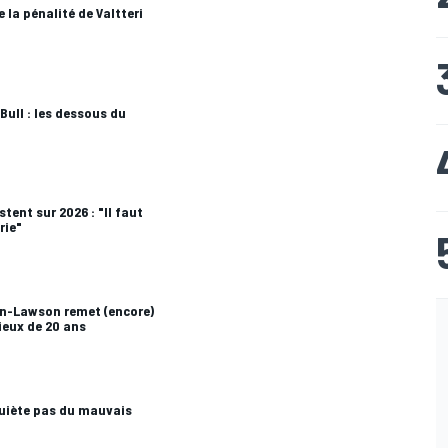
 la pénalité de Valtteri
Bull : les dessous du
tent sur 2026 : "Il faut
rie"
en-Lawson remet (encore)
ieux de 20 ans
quiète pas du mauvais