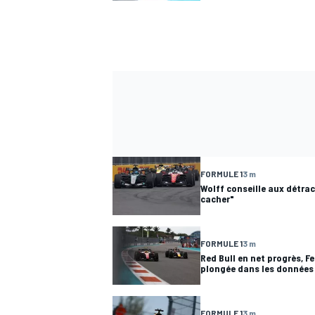
FORMULE 1
3 m
Wolff conseille aux détrac
cacher"
FORMULE 1
3 m
Red Bull en net progrès, Fe
plongée dans les données
FORMULE 1
3 m