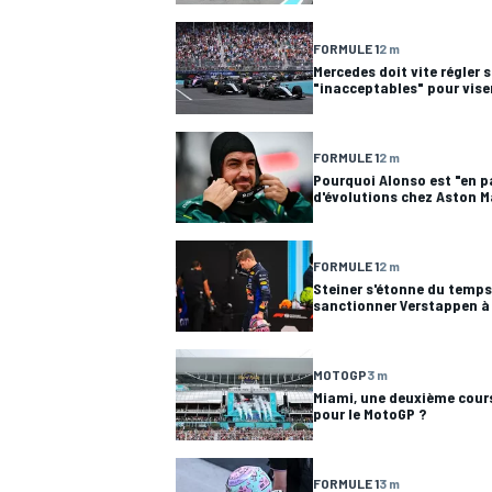
FORMULE 1
2 m
WRC
Mercedes doit vite régler 
"inacceptables" pour viser
FORMULE 1
2 m
Pourquoi Alonso est "en p
d'évolutions chez Aston M
FORMULE 1
2 m
Steiner s'étonne du temps 
sanctionner Verstappen à
MOTOGP
3 m
WEC
Miami, une deuxième cour
pour le MotoGP ?
FORMULE 1
3 m