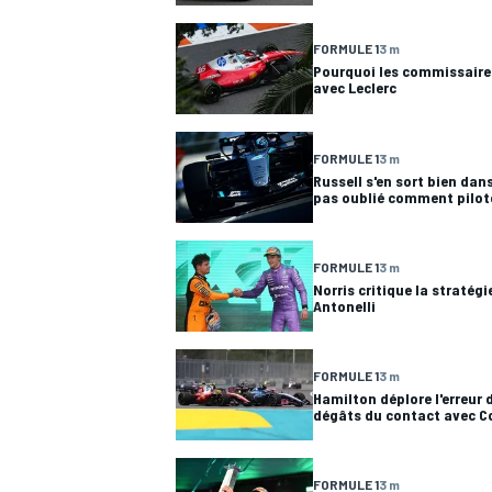
FORMULE 1
3 m
Pourquoi les commissaires
avec Leclerc
FORMULE 1
3 m
Russell s'en sort bien dans 
pas oublié comment pilot
FORMULE 1
3 m
Norris critique la stratég
Antonelli
FORMULE 1
3 m
Hamilton déplore l'erreur 
dégâts du contact avec C
FORMULE 1
3 m