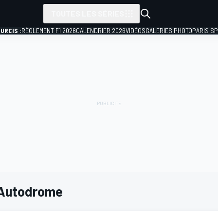
TOUTES LES SÉRIES
URCIS :
RÈGLEMENT F1 2026
CALENDRIER 2026
VIDÉOS
GALERIES PHOTO
PARIS S
 Autodrome