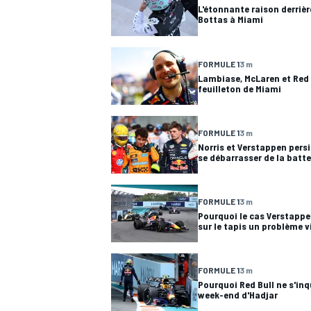
L'étonnante raison derrière
Bottas à Miami
FORMULE 1
3 m
Lambiase, McLaren et Red 
feuilleton de Miami
FORMULE 1
3 m
Norris et Verstappen persis
se débarrasser de la batte
FORMULE 1
3 m
Pourquoi le cas Verstapp
sur le tapis un problème v
FORMULE 1
3 m
Pourquoi Red Bull ne s'in
week-end d'Hadjar