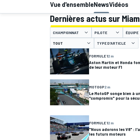
Vue d'ensemble
News
Vidéos
Dernières actus sur Miam
CHAMPIONNAT
PILOTE
ÉQUIPE
TYPE D'ARTICLE
MOTOGP
FORMULE 1
2 m
Aston Martin et Honda font
de leur moteur F1
MOTOGP
2 m
Le MotoGP songe bien à u
"compromis" pour la sécu
FORMULE 1
2 m
"Nous adorons les V8" : l'
les futurs moteurs