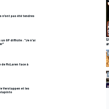
 n'ont pas été tendres
U
un GP difficile : "Je n'ai
a
er"
ie de McLaren face à
de Verstappen et les
olapinto