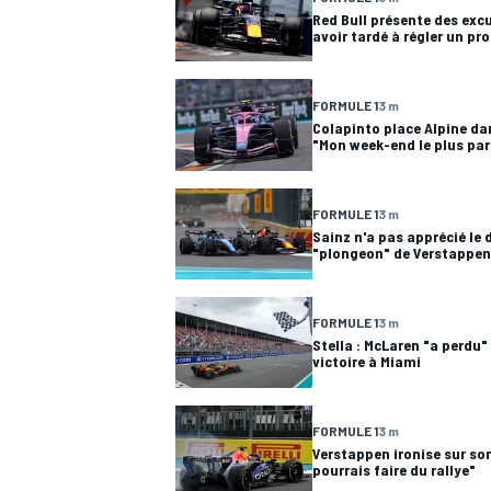
Red Bull présente des exc
avoir tardé à régler un pr
FORMULE 1
3 m
Colapinto place Alpine dan
AUTRES CHAMPIONNATS
"Mon week-end le plus par
FORMULE 1
3 m
Sainz n'a pas apprécié l
"plongeon" de Verstappen
FORMULE 1
3 m
Stella : McLaren "a perdu
victoire à Miami
FORMULE 1
3 m
Verstappen ironise sur son
pourrais faire du rallye"