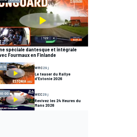
ne spéciale dantesque et intégrale
vec Fourmaux en Finlande
01:11
WRC
29 j
Le teaser du Rallye
d'Estonie 2026
00:00
WEC
29 j
Revivez les 24 Heures du
Mans 2026