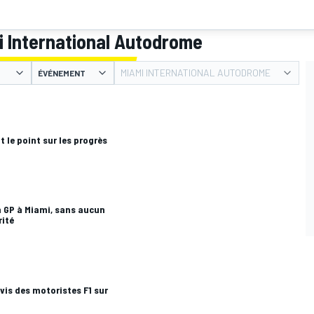
i International Autodrome
MIAMI INTERNATIONAL AUTODROME
ÉVÉNEMENT
 le point sur les progrès
n GP à Miami, sans aucun
rité
avis des motoristes F1 sur