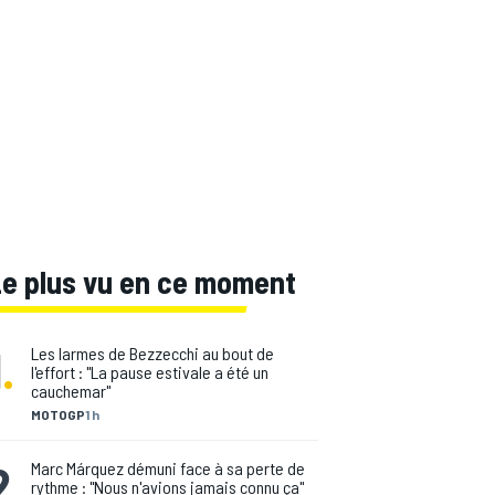
Le plus vu en ce moment
1
.
Les larmes de Bezzecchi au bout de
l'effort : "La pause estivale a été un
cauchemar"
MOTOGP
1 h
2
.
Marc Márquez démuni face à sa perte de
rythme : "Nous n'avions jamais connu ça"