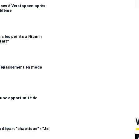
uses à Verstappen après
oblème
s les points à Miami :
fait"
e dépassement en mode
" une opportunité de
V
 départ "chaotique" : "Je