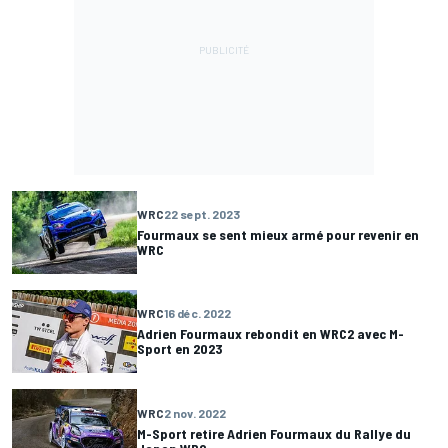
WRC
22 sept. 2023
Fourmaux se sent mieux armé pour revenir en
WRC
WRC
16 déc. 2022
Adrien Fourmaux rebondit en WRC2 avec M-
Sport en 2023
WRC
2 nov. 2022
M-Sport retire Adrien Fourmaux du Rallye du