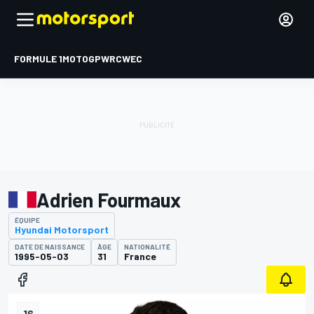
FORMULE 1
MOTOGP
WRC
WEC
Adrien Fourmaux
ÉQUIPE
Hyundai Motorsport
DATE DE NAISSANCE
ÂGE
NATIONALITÉ
1995-05-03
31
France
16