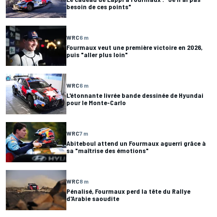
besoin de ces points"
WRC
6 m
Fourmaux veut une première victoire en 2026,
puis "aller plus loin"
WRC
6 m
L'étonnante livrée bande dessinée de Hyundai
pour le Monte-Carlo
WRC
7 m
Abiteboul attend un Fourmaux aguerri grâce à
sa "maîtrise des émotions"
WRC
8 m
Pénalisé, Fourmaux perd la tête du Rallye
d'Arabie saoudite