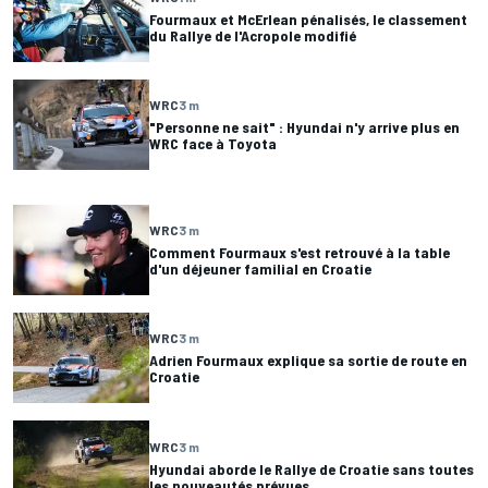
Fourmaux et McErlean pénalisés, le classement
du Rallye de l'Acropole modifié
WRC
3 m
"Personne ne sait" : Hyundai n'y arrive plus en
WRC face à Toyota
WRC
3 m
Comment Fourmaux s'est retrouvé à la table
d'un déjeuner familial en Croatie
WRC
3 m
Adrien Fourmaux explique sa sortie de route en
Croatie
WRC
3 m
Hyundai aborde le Rallye de Croatie sans toutes
les nouveautés prévues