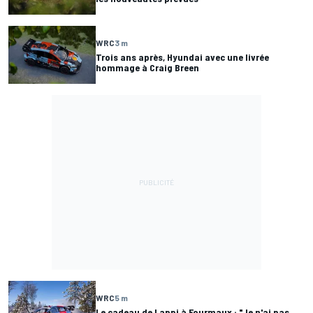
WRC
3 m
Trois ans après, Hyundai avec une livrée
hommage à Craig Breen
WRC
5 m
Le cadeau de Lappi à Fourmaux : "Je n'ai pas