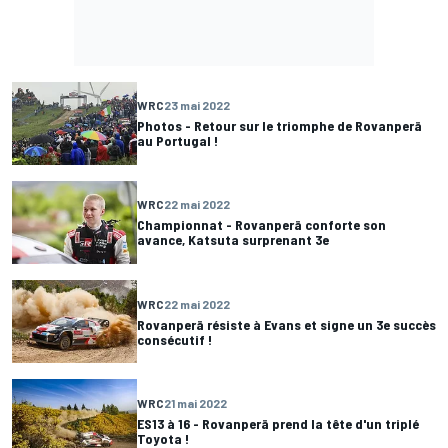
WRC
23 mai 2022
Photos - Retour sur le triomphe de Rovanperä
au Portugal !
WRC
22 mai 2022
Championnat - Rovanperä conforte son
avance, Katsuta surprenant 3e
WRC
22 mai 2022
Rovanperä résiste à Evans et signe un 3e succès
consécutif !
WRC
21 mai 2022
ES13 à 16 - Rovanperä prend la tête d'un triplé
Toyota !