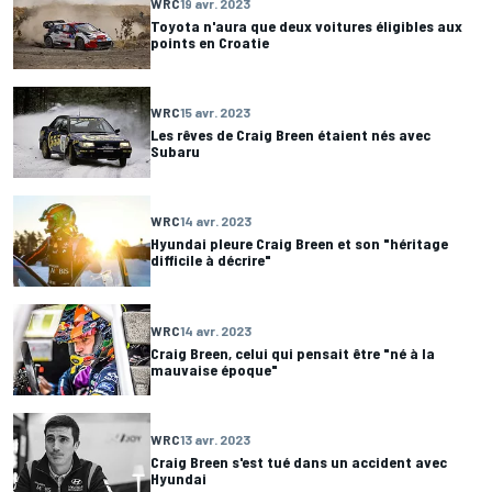
WRC
19 avr. 2023
Toyota n'aura que deux voitures éligibles aux
points en Croatie
WRC
15 avr. 2023
Les rêves de Craig Breen étaient nés avec
Subaru
WRC
14 avr. 2023
Hyundai pleure Craig Breen et son "héritage
difficile à décrire"
WRC
14 avr. 2023
Craig Breen, celui qui pensait être "né à la
mauvaise époque"
WRC
13 avr. 2023
Craig Breen s'est tué dans un accident avec
Hyundai