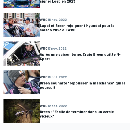
signer Loeb en 2023
WRC
18 nov. 2022
Lappi et Breen rejoignent Hyundai pour la
saison 2023 du WRC
WRC
17 nov. 2022
Après une saison terne, Craig Breen quitte M-
Sport
WRC
19 oct. 2022
Breen souhaite "repousser la malchance" qui le
poursuit
WRC
12 oct. 2022
Breen : "Facile de terminer dans un cercle
vicieux"