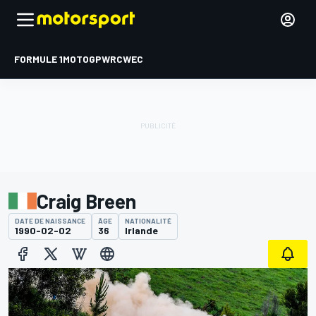
FORMULE 1
MOTOGP
WRC
WEC
Craig Breen
DATE DE NAISSANCE
ÂGE
NATIONALITÉ
1990-02-02
36
Irlande