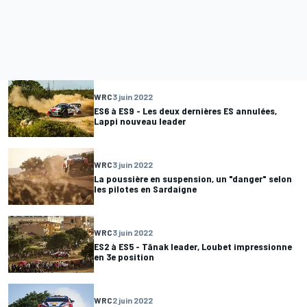
WRC
3 juin 2022
ES6 à ES9 - Les deux dernières ES annulées,
Lappi nouveau leader
WRC
3 juin 2022
La poussière en suspension, un "danger" selon
les pilotes en Sardaigne
WRC
3 juin 2022
ES2 à ES5 - Tänak leader, Loubet impressionne
en 3e position
WRC
2 juin 2022