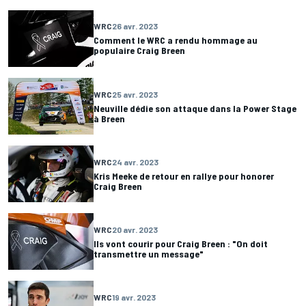
WRC
26 avr. 2023
Comment le WRC a rendu hommage au
populaire Craig Breen
WRC
25 avr. 2023
Neuville dédie son attaque dans la Power Stage
à Breen
WRC
24 avr. 2023
Kris Meeke de retour en rallye pour honorer
Craig Breen
WRC
20 avr. 2023
Ils vont courir pour Craig Breen : "On doit
transmettre un message"
WRC
19 avr. 2023