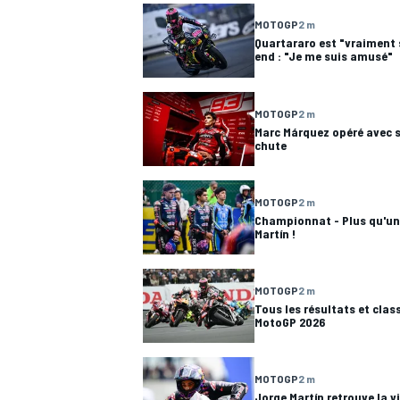
MOTOGP
2 m
Quartararo est "vraiment 
end : "Je me suis amusé"
MOTOGP
2 m
Marc Márquez opéré avec s
chute
MOTOGP
2 m
Championnat - Plus qu'un 
Martín !
MOTOGP
2 m
Tous les résultats et cla
MotoGP 2026
MOTOGP
2 m
Jorge Martín retrouve la v