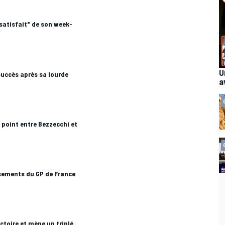
satisfait" de son week-
U
uccès après sa lourde
a
point entre Bezzecchi et
ssements du GP de France
ictoire et mène un triplé