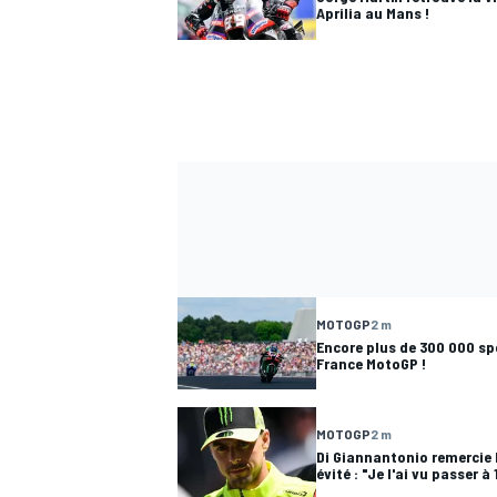
Aprilia au Mans !
MOTOGP
2 m
Encore plus de 300 000 sp
France MotoGP !
MOTOGP
2 m
Di Giannantonio remercie M
évité : "Je l'ai vu passer à