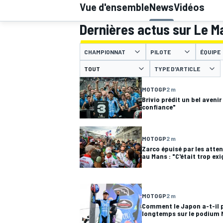
Vue d'ensemble
News
Vidéos
Dernières actus sur Le Ma
CHAMPIONNAT
PILOTE
ÉQUIPE
TYPE D'ARTICLE
MOTOGP
MOTOGP
2 m
Brivio prédit un bel avenir
confiance"
MOTOGP
2 m
Zarco épuisé par les atten
au Mans : "C'était trop ex
MOTOGP
2 m
Comment le Japon a-t-il 
longtemps sur le podium 