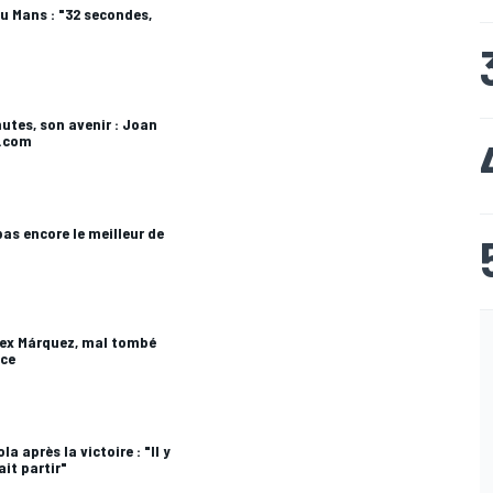
au Mans : "32 secondes,
utes, son avenir : Joan
t.com
 pas encore le meilleur de
lex Márquez, mal tombé
nce
a après la victoire : "Il y
it partir"