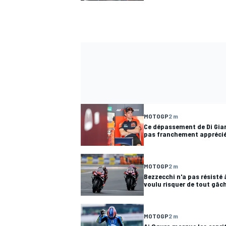
MOTOGP
2 m
Ce dépassement de Di Gia
pas franchement appréci
MOTOGP
2 m
Bezzecchi n'a pas résisté à
voulu risquer de tout gâc
MOTOGP
2 m