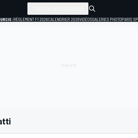
TOUTES LES SÉRIES
URCIS :
RÈGLEMENT F1 2026
CALENDRIER 2026
VIDÉOS
GALERIES PHOTO
PARIS S
tti