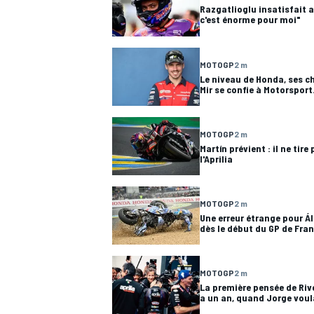
Razgatlioglu insatisfait 
c'est énorme pour moi"
MOTOGP
2 m
Le niveau de Honda, ses ch
Mir se confie à Motorspor
MOTOGP
2 m
Martín prévient : il ne tire
l'Aprilia
MOTOGP
2 m
Une erreur étrange pour Á
dès le début du GP de Fra
MOTOGP
2 m
La première pensée de Rivol
a un an, quand Jorge voula