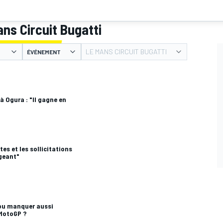
ns Circuit Bugatti
LE MANS CIRCUIT BUGATTI
ÉVÉNEMENT
 à Ogura : "Il gagne en
tes et les sollicitations
igeant"
pu manquer aussi
MotoGP ?