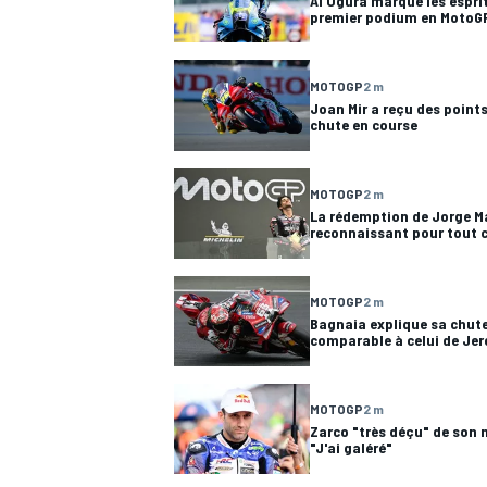
Ai Ogura marque les espri
premier podium en MotoG
MOTOGP
2 m
Joan Mir a reçu des points
chute en course
AUTRES CHAMPIONNATS
MOTOGP
2 m
La rédemption de Jorge Mar
reconnaissant pour tout c
MOTOGP
2 m
Bagnaia explique sa chut
comparable à celui de Jer
MOTOGP
2 m
Zarco "très déçu" de son
"J'ai galéré"