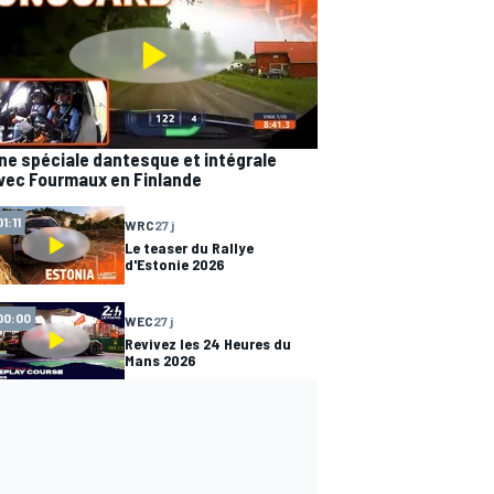
ne spéciale dantesque et intégrale
vec Fourmaux en Finlande
01:11
WRC
27 j
Le teaser du Rallye
d'Estonie 2026
00:00
WEC
27 j
Revivez les 24 Heures du
Mans 2026