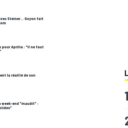
 avec Steiner... Goyon fait
.com
our Aprilia : "Il ne faut
"
nt la réalité de son
un week-end "maudit" :
olides"