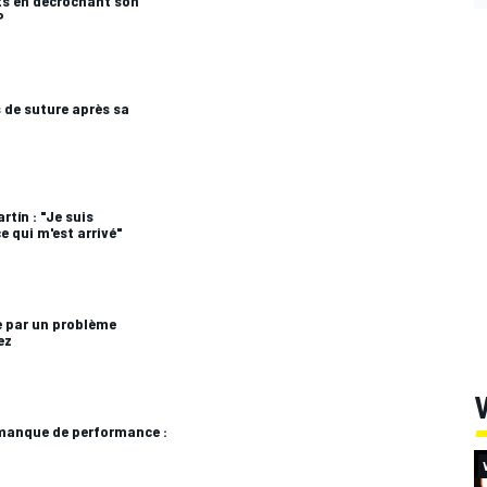
ts en décrochant son
P
 de suture après sa
tín : "Je suis
e qui m'est arrivé"
e par un problème
ez
V
 manque de performance :