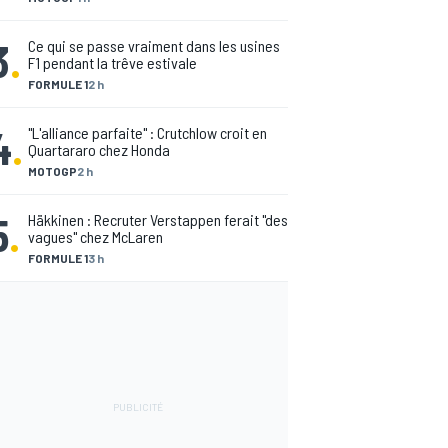
3
.
Ce qui se passe vraiment dans les usines
F1 pendant la trêve estivale
FORMULE 1
2 h
4
.
"L'alliance parfaite" : Crutchlow croit en
Quartararo chez Honda
MOTOGP
2 h
5
.
Häkkinen : Recruter Verstappen ferait "des
vagues" chez McLaren
FORMULE 1
3 h