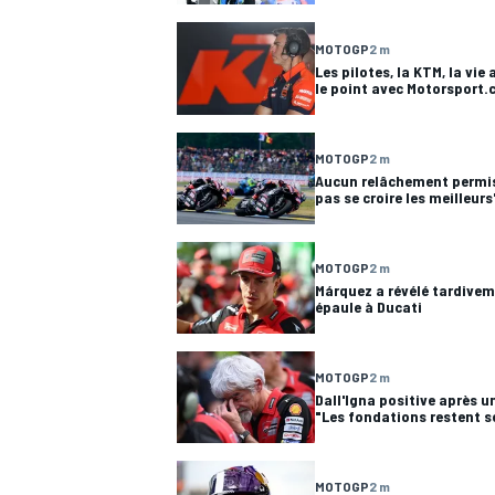
MOTOGP
2 m
WRC
Les pilotes, la KTM, la vie
le point avec Motorsport
MOTOGP
2 m
Aucun relâchement permis p
pas se croire les meilleurs
MOTOGP
2 m
Márquez a révélé tardiveme
épaule à Ducati
MOTOGP
2 m
WEC
Dall'Igna positive après 
"Les fondations restent s
MOTOGP
2 m