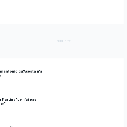
nnantonio qu'Acosta n'a
é
 Martín : "Je n'ai pas
her"