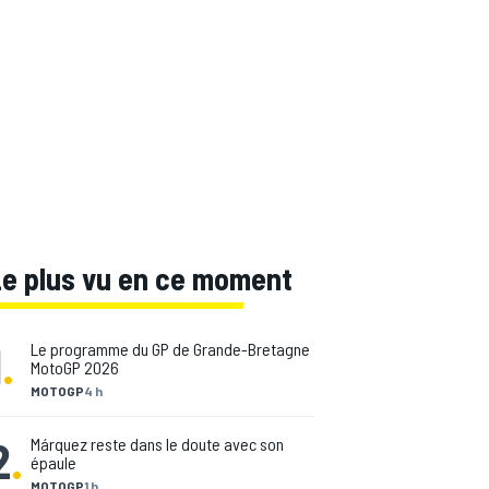
Le plus vu en ce moment
1
.
Le programme du GP de Grande-Bretagne
MotoGP 2026
MOTOGP
4 h
2
.
Márquez reste dans le doute avec son
épaule
MOTOGP
1 h