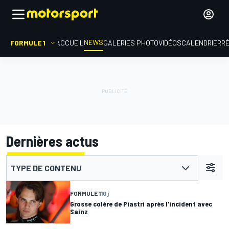
NEWS
FORMULE 1
ACCUEIL
GALERIES PHOTO
VIDÉOS
CALENDRIER
R
Dernières actus
TYPE DE CONTENU
FORMULE 1
10 j
Grosse colère de Piastri après l'incident avec
Sainz