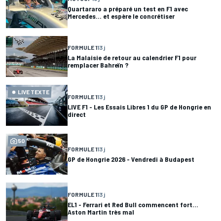
Quartararo a préparé un test en F1 avec
Mercedes... et espère le concrétiser
FORMULE 1
13 j
La Malaisie de retour au calendrier F1 pour
remplacer Bahreïn ?
LIVE TEXTE
FORMULE 1
13 j
LIVE F1 - Les Essais Libres 1 du GP de Hongrie en
direct
50
FORMULE 1
13 j
GP de Hongrie 2026 - Vendredi à Budapest
FORMULE 1
13 j
EL1 - Ferrari et Red Bull commencent fort...
Aston Martin très mal