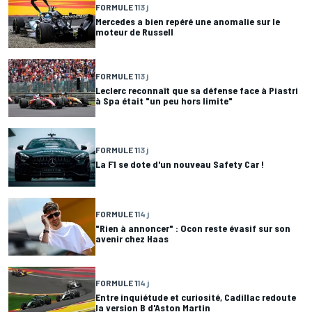
FORMULE 1
13 j
Mercedes a bien repéré une anomalie sur le
moteur de Russell
FORMULE 1
13 j
Leclerc reconnaît que sa défense face à Piastri
à Spa était "un peu hors limite"
FORMULE 1
13 j
La F1 se dote d'un nouveau Safety Car !
FORMULE 1
14 j
"Rien à annoncer" : Ocon reste évasif sur son
avenir chez Haas
FORMULE 1
14 j
Entre inquiétude et curiosité, Cadillac redoute
la version B d'Aston Martin