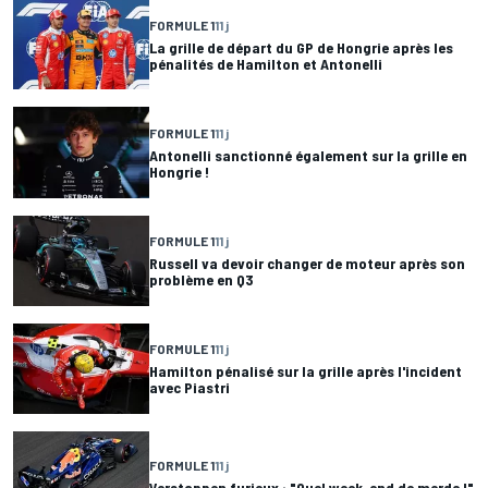
FORMULE 1
11 j
La grille de départ du GP de Hongrie après les
pénalités de Hamilton et Antonelli
FORMULE 1
11 j
Antonelli sanctionné également sur la grille en
Hongrie !
FORMULE 1
11 j
Russell va devoir changer de moteur après son
problème en Q3
FORMULE 1
11 j
Hamilton pénalisé sur la grille après l'incident
avec Piastri
FORMULE 1
11 j
Verstappen furieux : "Quel week-end de merde !"