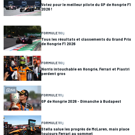
Votez pour le meilleur pilote du GP de Hongrie F1
2026 !
FORMULE 1
10 j
Tous les résultats et classements du Grand Prix
de Hongrie F1 2026
FORMULE 1
10 j
Norris intouchable en Hongrie, Ferrari et Piastri
perdent gros
50
FORMULE 1
11 j
GP de Hongrie 2026 - Dimanche à Budapest
FORMULE 1
11 j
Stella salue les progrès de McLaren, mais place
toujours Ferrari au sommet