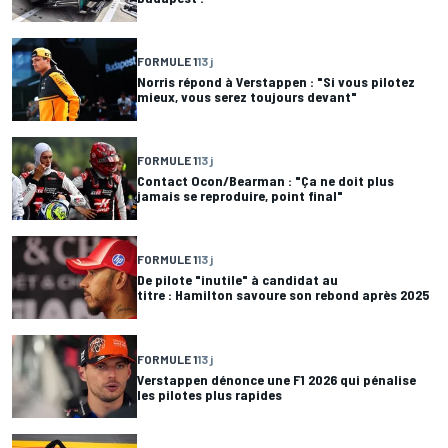
FORMULE 1
13 j
Norris répond à Verstappen : "Si vous pilotez
mieux, vous serez toujours devant"
FORMULE 1
13 j
Contact Ocon/Bearman : "Ça ne doit plus
jamais se reproduire, point final"
FORMULE 1
13 j
De pilote "inutile" à candidat au
titre : Hamilton savoure son rebond après 2025
FORMULE 1
13 j
Verstappen dénonce une F1 2026 qui pénalise
les pilotes plus rapides