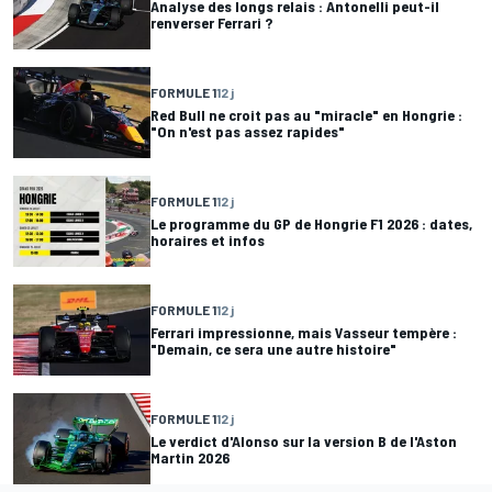
Analyse des longs relais : Antonelli peut-il
renverser Ferrari ?
FORMULE 1
12 j
Red Bull ne croit pas au "miracle" en Hongrie :
"On n'est pas assez rapides"
FORMULE 1
12 j
Le programme du GP de Hongrie F1 2026 : dates,
horaires et infos
FORMULE 1
12 j
Ferrari impressionne, mais Vasseur tempère :
"Demain, ce sera une autre histoire"
FORMULE 1
12 j
Le verdict d'Alonso sur la version B de l'Aston
Martin 2026