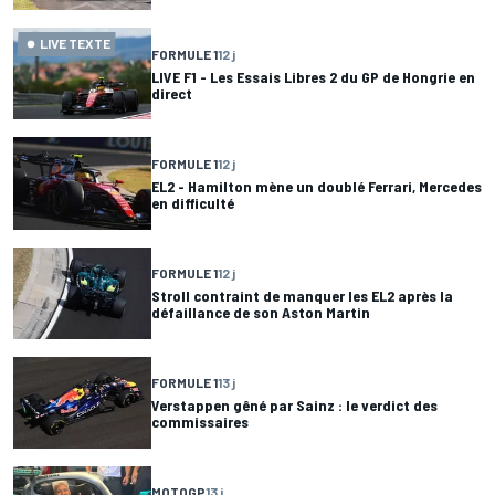
LIVE TEXTE
FORMULE 1
12 j
LIVE F1 - Les Essais Libres 2 du GP de Hongrie en
direct
FORMULE 1
12 j
EL2 - Hamilton mène un doublé Ferrari, Mercedes
en difficulté
FORMULE 1
12 j
Stroll contraint de manquer les EL2 après la
défaillance de son Aston Martin
FORMULE 1
13 j
Verstappen gêné par Sainz : le verdict des
commissaires
MOTOGP
13 j