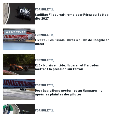
FORMULE 1
12 j
Cadillac F1 pourrait remplacer Pérez ou Bottas
dès 2027
LIVE TEXTE
FORMULE 1
12 j
LIVE F1 - Les Essais Libres 3 du GP de Hongrie en
direct
FORMULE 1
12 j
EL3 - Norris en tête, McLaren et Mercedes
mettent la pression sur Ferrari
FORMULE 1
12 j
Des réparations nocturnes au Hungaroring
après les plaintes des pilotes
FORMULE 1
12 j